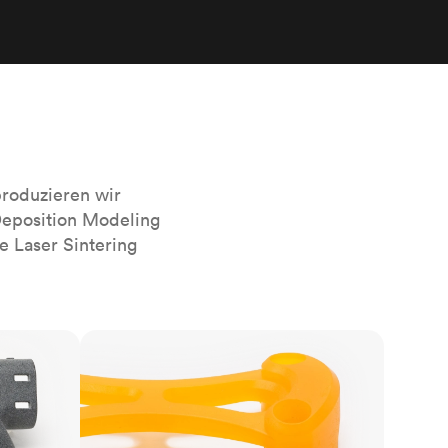
sierten
Alle Oberflächenveredelungen
anzeigen
r das
roduzieren wir
Deposition Modeling
e Laser Sintering
SLA