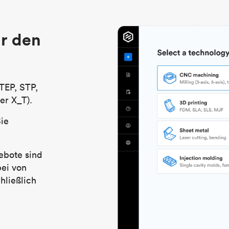
r den
TEP, STP,
er X_T).
Sie
ebote sind
bei von
hließlich