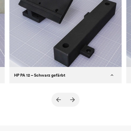
HP PA 12 – Schwarz gefärbt
Kunde
True North Design
Ziel
Strukturelle und Vakuum-EOA-Teile
Prozess
SLS/MJF
Stückpreis
69,23 $/34,33 $
Branche
Automobil