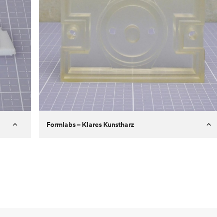
Formlabs – Klares Kunstharz
Kunde
Aversan Inc
Ziel
Prototyp eines Spritzgussteils für
einen automatischen
Türmechanismus
Prozess
SLA