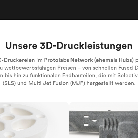
Robotik-Automatisierung
Bauen Sie die komplexesten automati
Systeme mühelos
Medizin
Bringen Sie die nächste Innovation fü
Gesundheitswesen auf den Markt.
Unsere 3D-Druckleistungen
Alle Branchen
Protolabs Network (ehemals Hubs)
D-Druckereien im
p
zu wettbewerbsfähigen Preisen – von schnellen Fused 
 bis hin zu funktionalen Endbauteilen, die mit Selectiv
(SLS) und Multi Jet Fusion (MJF) hergestellt werden.
MJF