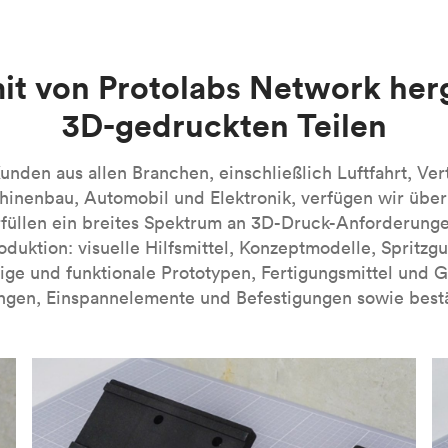
en. Beim MJF-3D-Druck handelt es sich derzeit um eine firmen
n handelt es sich um lichtempfindliche duroplastische Polymer
e Kunstharze verfügbar sind. SLA-3D-gedruckte Teile zeichnen si
 dieses Verfahren besonders für visuelle Prototypen. Bei eini
-Verfahrens finden Sie in unserer Einführung in die Technolog
it von Protolabs Network her
nn industrielle SLA-Maschinen verwendet werden, die mit spezi
3D-gedruckten Teilen
A-Verfahrens finden Sie in unserer
Einführung in die Technolog
nden aus allen Branchen, einschließlich Luftfahrt, Ver
inenbau, Automobil und Elektronik, verfügen wir übe
füllen ein breites Spektrum an 3D-Druck-Anforderung
roduktion: visuelle Hilfsmittel, Konzeptmodelle, Spritzg
ige und funktionale Prototypen, Fertigungsmittel und 
ngen, Einspannelemente und Befestigungen sowie bestä