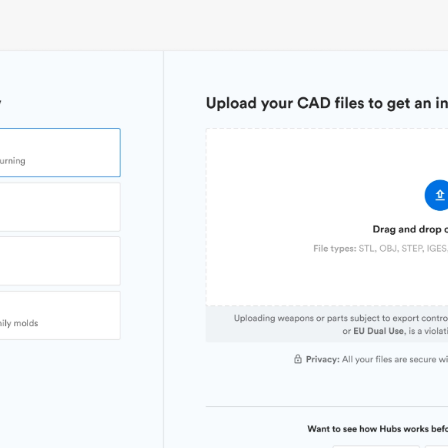
Stückpreis
7,92 $/4,72 $/2,80 $
Branch
Branche
Industrielle Automatisierungstechnik