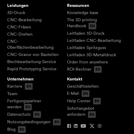
Leistungen
Ressourcen
3D-Druck
Knowledge base
CNC-Bearbeitung
The 3D printing
Handbook
CNC-Fräsen
Leitfaden 3D-Druck
CNC-Drehen
Leitfaden CNC-Bearbeitung
CNC-
Oberflächenbearbeitung
Leitfaden Spritzguss
CNC-Gravur von Bauteilen
Leitfaden 3D-Metalldruck
Blechbearbeitung-Service
Order from anywhere
Rapid Prototyping Service
ROI-Rechner
Unternehmen
Kontakt
Karriere
Geschäftsstellen
E-Mail
Team
Fertigungspartner
Help Center
werden
Sofortangebot
Datenschutz
anfordern
Nutzungsbedingungen
Blog