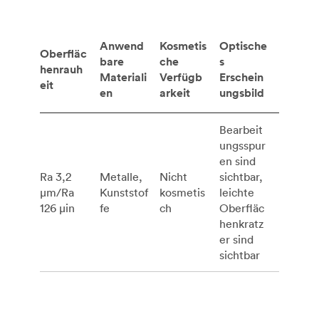
Anwend
Kosmetis
Optische
Oberfläc
bare
che
s
henrauh
Materiali
Verfügb
Erschein
eit
en
arkeit
ungsbild
Bearbeit
ungsspur
en sind
Ra 3,2
Metalle,
Nicht
sichtbar,
μm/Ra
Kunststof
kosmetis
leichte
126 μin
fe
ch
Oberfläc
henkratz
er sind
sichtbar