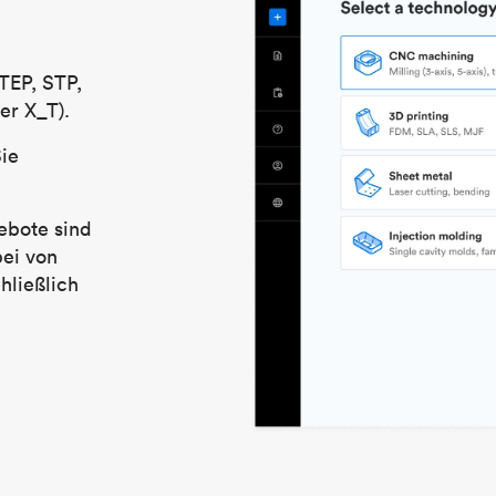
TEP, STP,
er X_T).
Sie
ebote sind
bei von
hließlich