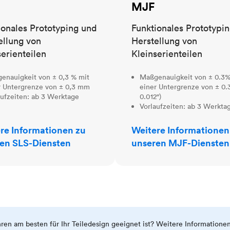
MJF
ionales Prototyping und
Funktionales Prototypi
ellung von
Herstellung von
serienteilen
Kleinserienteilen
enauigkeit von ± 0,3 % mit
Maßgenauigkeit von ± 0.3%
r Untergrenze von ± 0,3 mm
einer Untergrenze von ± 0.
aufzeiten: ab 3 Werktage
0.012")
Vorlaufzeiten: ab 3 Werkta
re Informationen zu
Weitere Informationen
en SLS-Diensten
unseren MJF-Diensten
ahren am besten für Ihr Teiledesign geeignet ist? Weitere Informatione