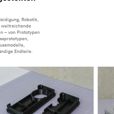
ie
, wo Sie auch erfahren können, wie Sie
teidigung, Robotik,
r weitreichende
en – von Prototypen
ussprototypen,
Gussmodelle,
ndige Endteile.