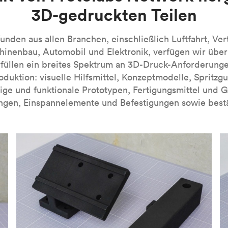
3D-gedruckten Teilen
A-Verfahrens finden Sie in unserer
Einführung in die Technolog
nden aus allen Branchen, einschließlich Luftfahrt, Ver
inenbau, Automobil und Elektronik, verfügen wir übe
füllen ein breites Spektrum an 3D-Druck-Anforderung
roduktion: visuelle Hilfsmittel, Konzeptmodelle, Spritzg
ige und funktionale Prototypen, Fertigungsmittel und 
ngen, Einspannelemente und Befestigungen sowie bestä