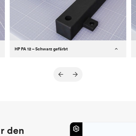
HP PA 12 – Schwarz gefärbt
Kunde
True North Design
Ziel
Strukturelle und Vakuum-EOA-Teile
Prozess
SLS/MJF
Stückpreis
69,23 $/34,33 $
Branche
Automobil
r den