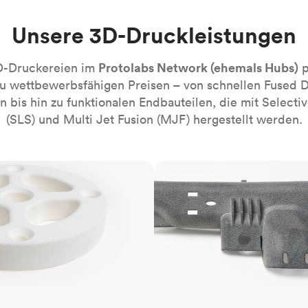
Robotik-Automatisierung
Bauen Sie die komplexesten automati
Systeme mühelos
Unsere 3D-Druckleistungen
Medizin
Bringen Sie die nächste Innovation fü
Protolabs Network (ehemals Hubs)
D-Druckereien im
p
Gesundheitswesen auf den Markt.
zu wettbewerbsfähigen Preisen – von schnellen Fused 
 bis hin zu funktionalen Endbauteilen, die mit Selectiv
Alle Branchen
(SLS) und Multi Jet Fusion (MJF) hergestellt werden.
MJF