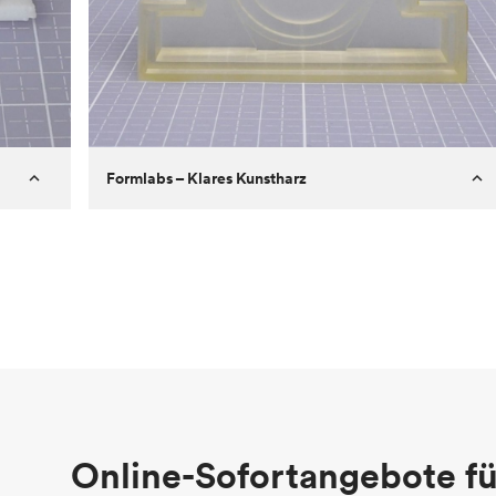
Formlabs – Klares Kunstharz
Kunde
Aversan Inc
Ziel
Prototyp eines Spritzgussteils für
einen automatischen
Türmechanismus
Prozess
SLA
Stückpreis
29,83 $
Branche
Luftfahrt
Online-Sofortangebote fü