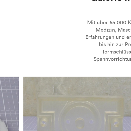
drucken können.
Weitere Informationen zum 3D-Druck mithilfe des SL
bessere Teile für SLA gestalten
können.
Mit über 65.000 Ku
Medizin, Masch
Erfahrungen und er
bis hin zur P
formschlüss
Spannvorrichtu