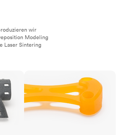
sierten
Alle Oberflächenveredelungen
anzeigen
r das
roduzieren wir
Deposition Modeling
e Laser Sintering
SLA