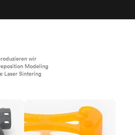
sierten
Alle Oberflächenveredelungen
anzeigen
r das
roduzieren wir
Deposition Modeling
e Laser Sintering
SLA