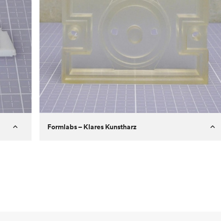
Formlabs – Klares Kunstharz
Kunde
Aversan Inc
Ziel
Prototyp eines Spritzgussteils für
einen automatischen
Türmechanismus
Prozess
SLA