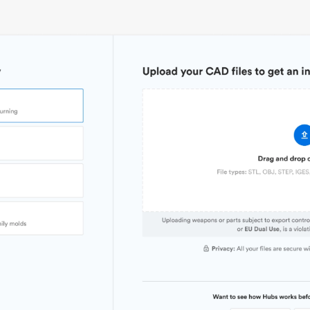
Stückpreis
7,92 $/4,72 $/2,80 $
Branch
Branche
Industrielle Automatisierungstechnik