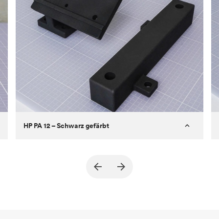
HP PA 12 – Schwarz gefärbt
Kunde
True North Design
Ziel
Strukturelle und Vakuum-EOA-Teile
Prozess
SLS/MJF
Stückpreis
69,23 $/34,33 $
Branche
Automobil