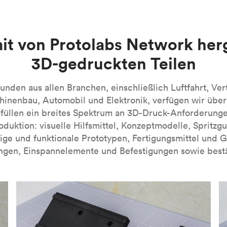
en. Beim MJF-3D-Druck handelt es sich derzeit um eine firmen
n handelt es sich um lichtempfindliche duroplastische Polymer
e Kunstharze verfügbar sind. SLA-3D-gedruckte Teile zeichnen si
 dieses Verfahren besonders für visuelle Prototypen. Bei eini
-Verfahrens finden Sie in unserer Einführung in die Technolog
it von Protolabs Network her
nn industrielle SLA-Maschinen verwendet werden, die mit spezi
3D-gedruckten Teilen
A-Verfahrens finden Sie in unserer
Einführung in die Technolog
nden aus allen Branchen, einschließlich Luftfahrt, Ver
inenbau, Automobil und Elektronik, verfügen wir übe
füllen ein breites Spektrum an 3D-Druck-Anforderung
roduktion: visuelle Hilfsmittel, Konzeptmodelle, Spritzg
ige und funktionale Prototypen, Fertigungsmittel und 
ngen, Einspannelemente und Befestigungen sowie bestä