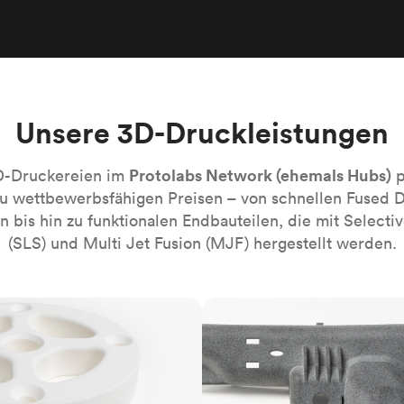
Robotik-Automatisierung
Bauen Sie die komplexesten automati
Systeme mühelos
Medizin
Bringen Sie die nächste Innovation fü
Gesundheitswesen auf den Markt.
Unsere 3D-Druckleistungen
Alle Branchen
Protolabs Network (ehemals Hubs)
D-Druckereien im
p
zu wettbewerbsfähigen Preisen – von schnellen Fused 
 bis hin zu funktionalen Endbauteilen, die mit Selectiv
(SLS) und Multi Jet Fusion (MJF) hergestellt werden.
MJF