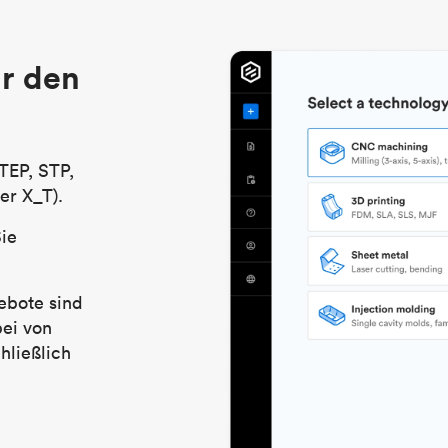
r den
TEP, STP,
er X_T).
Sie
ebote sind
bei von
hließlich