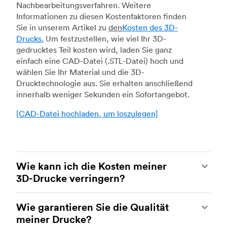
Nachbearbeitungsverfahren. Weitere
Informationen zu diesen Kostenfaktoren finden
Sie in unserem Artikel zu
den
Kosten des 3D-
Drucks.
Um festzustellen, wie viel Ihr 3D-
gedrucktes Teil kosten wird, laden Sie ganz
einfach eine CAD-Datei (.STL-Datei) hoch und
wählen Sie Ihr Material und die 3D-
Drucktechnologie aus. Sie erhalten anschließend
innerhalb weniger Sekunden ein Sofortangebot.
[CAD-Datei hochladen, um loszulegen]
Wie kann ich die Kosten meiner
3D-Drucke verringern?
Um die Kosten Ihrer 3D-Drucke zu reduzieren,
Wie garantieren Sie die Qualität
müssen Sie den Einfluss bestimmter Faktoren auf
meiner Drucke?
die Kosten verstehen. Die wichtigsten