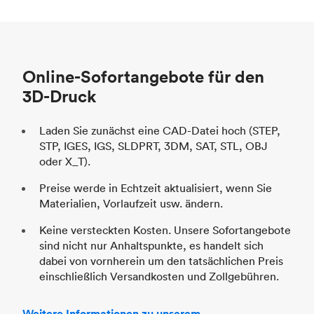
Stückpreis
69,23 $/34,33 $
Pr
Branche
Automobil
St
Online-Sofortangebote für den
Br
3D-Druck
Laden Sie zunächst eine CAD-Datei hoch (STEP,
STP, IGES, IGS, SLDPRT, 3DM, SAT, STL, OBJ
oder X_T).
Preise werde in Echtzeit aktualisiert, wenn Sie
Materialien, Vorlaufzeit usw. ändern.
Keine versteckten Kosten. Unsere Sofortangebote
sind nicht nur Anhaltspunkte, es handelt sich
dabei von vornherein um den tatsächlichen Preis
einschließlich Versandkosten und Zollgebühren.
Weitere Informationen zu unserem