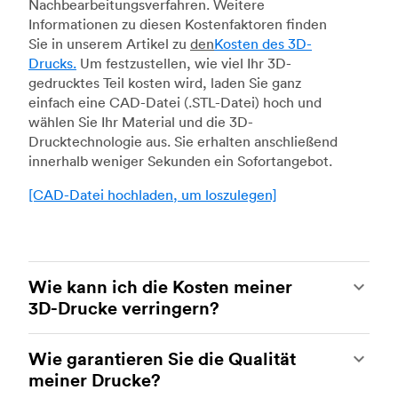
Nachbearbeitungsverfahren. Weitere
Informationen zu diesen Kostenfaktoren finden
Sie in unserem Artikel zu
den
Kosten des 3D-
Drucks.
Um festzustellen, wie viel Ihr 3D-
gedrucktes Teil kosten wird, laden Sie ganz
einfach eine CAD-Datei (.STL-Datei) hoch und
wählen Sie Ihr Material und die 3D-
Drucktechnologie aus. Sie erhalten anschließend
innerhalb weniger Sekunden ein Sofortangebot.
[CAD-Datei hochladen, um loszulegen]
Wie kann ich die Kosten meiner
3D-Drucke verringern?
Um die Kosten Ihrer 3D-Drucke zu reduzieren,
Wie garantieren Sie die Qualität
müssen Sie den Einfluss bestimmter Faktoren auf
meiner Drucke?
die Kosten verstehen. Die wichtigsten