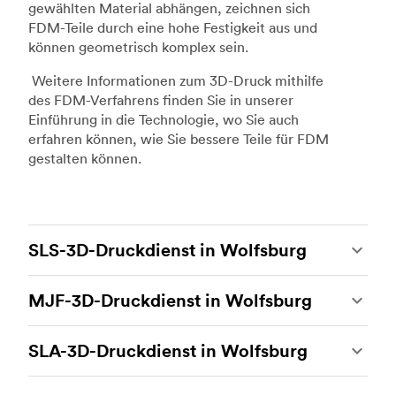
gewählten Material abhängen, zeichnen sich
FDM-Teile durch eine hohe Festigkeit aus und
können geometrisch komplex sein.
Weitere Informationen zum 3D-Druck mithilfe
des FDM-Verfahrens finden Sie in unserer
Einführung in die Technologie, wo Sie auch
erfahren können, wie Sie bessere Teile für FDM
gestalten können.
SLS-3D-Druckdienst in Wolfsburg
Beim 3D-Druck mit selektivem Lasersintern
MJF-3D-Druckdienst in Wolfsburg
(SLS) handelt es sich um eines der stärksten
additiven Fertigungsverfahren, das es
Multi Jet Fusion (MJF) ist das firmeneigene
ermöglicht, beständige und genaue
SLA-3D-Druckdienst in Wolfsburg
additive Fertigungsverfahren von Hewlett-
kundenspezifische Teile herzustellen. Der SLS-
Packard. Hierbei handelt es sich um die
3D-Druck ist ideal für Rapid Prototyping und
Der 3D-Druck mit Stereolithografie (SLA) ist ein
heutzutage fortschrittlichste 3D-