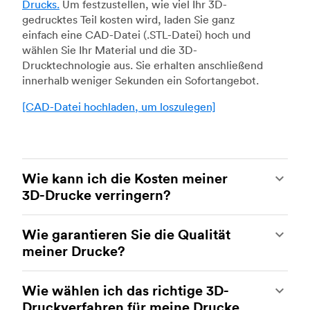
Drucks.
Um festzustellen, wie viel Ihr 3D-
gedrucktes Teil kosten wird, laden Sie ganz
einfach eine CAD-Datei (.STL-Datei) hoch und
wählen Sie Ihr Material und die 3D-
Drucktechnologie aus. Sie erhalten anschließend
innerhalb weniger Sekunden ein Sofortangebot.
[CAD-Datei hochladen, um loszulegen]
Wie kann ich die Kosten meiner
3D-Drucke verringern?
Um die Kosten Ihrer 3D-Drucke zu reduzieren,
Wie garantieren Sie die Qualität
müssen Sie den Einfluss bestimmter Faktoren auf
meiner Drucke?
die Kosten verstehen. Die wichtigsten
kostenbeeinflussenden Faktoren sind der
Ihre Teile werden von erfahrenen 3D-
Materialtyp, das Volumen des einzelnen Teils, die
Wie wählen ich das richtige 3D-
Druckereien innerhalb unseres Netzwerks
Drucktechnologie und die Anforderungen an die
Druckverfahren für meine Drucke
gefertigt. Alle Einrichtungen werden regelmäßig