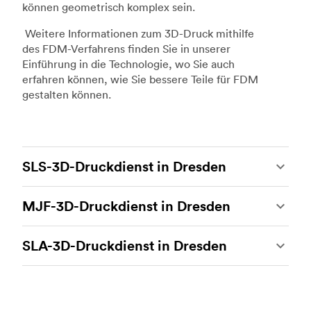
können geometrisch komplex sein.
Weitere Informationen zum 3D-Druck mithilfe
des FDM-Verfahrens finden Sie in unserer
Einführung in die Technologie, wo Sie auch
erfahren können, wie Sie bessere Teile für FDM
gestalten können.
SLS-3D-Druckdienst in Dresden
Beim 3D-Druck mit selektivem Lasersintern
MJF-3D-Druckdienst in Dresden
(SLS) handelt es sich um eines der stärksten
additiven Fertigungsverfahren, das es
Multi Jet Fusion (MJF) ist das firmeneigene
ermöglicht, beständige und genaue
SLA-3D-Druckdienst in Dresden
additive Fertigungsverfahren von Hewlett-
kundenspezifische Teile herzustellen. Der SLS-
Packard. Hierbei handelt es sich um die
3D-Druck ist ideal für Rapid Prototyping und
Der 3D-Druck mit Stereolithografie (SLA) ist ein
heutzutage fortschrittlichste 3D-
funktionales Prototyping, Endverbraucherteile
additives Fertigungsverfahren, das eine
Drucktechnologie. Damit können komplexe
sowie die Produktion von kleinen Mengen.
beeindruckende Genauigkeit und eine hohe
funktionale Prototypen und mechanisch