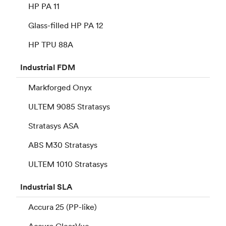
HP PA 11
Glass-filled HP PA 12
HP TPU 88A
Industrial
FDM
Markforged Onyx
ULTEM 9085 Stratasys
Stratasys ASA
ABS M30 Stratasys
ULTEM 1010 Stratasys
Industrial
SLA
Accura 25 (PP-like)
Accura ClearVue