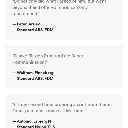
“Bo not only did what I asked of him, but went
beyond it and offered more, can only
recommend!”
—
Peter, Arslev
Standard ABS, FDM
“Danke für den Print und die Super-
Kommunikation!”
—
Wolfram, Pinneberg
Standard ABS, FDM
“it's my second time ordering a print from them.
Great print and service as last time.”
—
Antonio, Esbjerg N
Standard Nylon, SLS