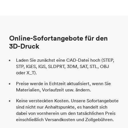
Prozess
SLS/MJF
Stückpreis
69,23 $/34,33 $
Pr
Branche
Automobil
St
Online-Sofortangebote für den
Br
3D-Druck
Laden Sie zunächst eine CAD-Datei hoch (STEP,
STP, IGES, IGS, SLDPRT, 3DM, SAT, STL, OBJ
oder X_T).
Preise werde in Echtzeit aktualisiert, wenn Sie
Materialien, Vorlaufzeit usw. ändern.
Keine versteckten Kosten. Unsere Sofortangebote
sind nicht nur Anhaltspunkte, es handelt sich
dabei von vornherein um den tatsächlichen Preis
einschließlich Versandkosten und Zollgebühren.