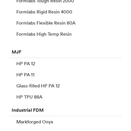
Formlabs Tough Resin 2000
Formlabs Rigid Resin 4000
Formlabs Flexible Resin 80A
Formlabs High Temp Resin
MJF
HP PA 12
HP PA 11
Glass-filled HP PA 12
HP TPU 88A
Industrial
FDM
Markforged Onyx