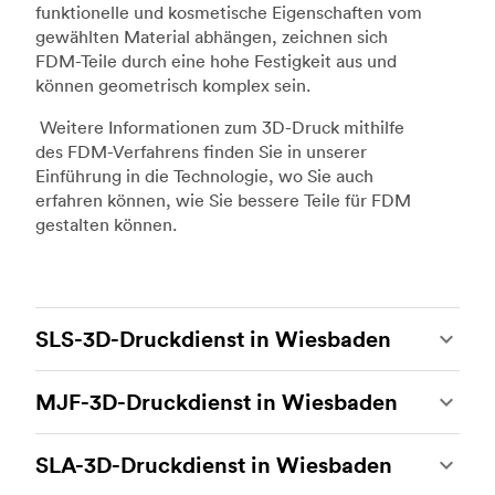
funktionelle und kosmetische Eigenschaften vom
gewählten Material abhängen, zeichnen sich
FDM-Teile durch eine hohe Festigkeit aus und
können geometrisch komplex sein.
Weitere Informationen zum 3D-Druck mithilfe
des FDM-Verfahrens finden Sie in unserer
Einführung in die Technologie, wo Sie auch
erfahren können, wie Sie bessere Teile für FDM
gestalten können.
SLS-3D-Druckdienst in Wiesbaden
Beim 3D-Druck mit selektivem Lasersintern
MJF-3D-Druckdienst in Wiesbaden
(SLS) handelt es sich um eines der stärksten
additiven Fertigungsverfahren, das es
Multi Jet Fusion (MJF) ist das firmeneigene
ermöglicht, beständige und genaue
SLA-3D-Druckdienst in Wiesbaden
additive Fertigungsverfahren von Hewlett-
kundenspezifische Teile herzustellen. Der SLS-
Packard. Hierbei handelt es sich um die