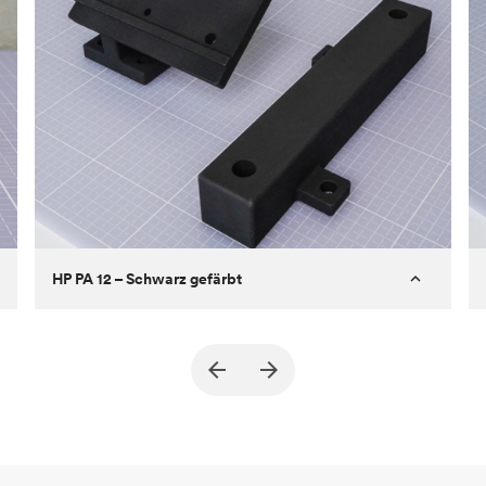
HP PA 12 – Schwarz gefärbt
Kunde
True North Design
Ziel
Strukturelle und Vakuum-EOA-Teile
Prozess
SLS/MJF
Stückpreis
69,23 $/34,33 $
Branche
Automobil