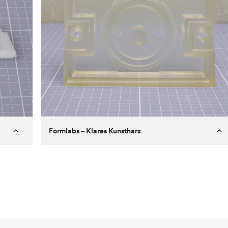
Formlabs – Klares Kunstharz
Kunde
Aversan Inc
Ziel
Prototyp eines Spritzgussteils für
einen automatischen
Türmechanismus
Prozess
SLA