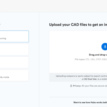
Stückpreis
7,92 $/4,72 $/2,80 $
Branch
Branche
Industrielle Automatisierungstechnik