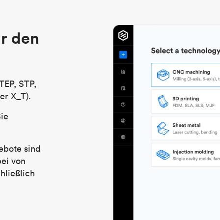
r den
TEP, STP,
er X_T).
Sie
ebote sind
bei von
hließlich