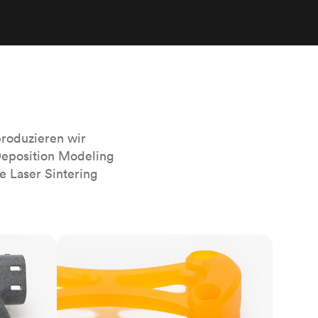
sierten
Alle Oberflächenveredelungen
anzeigen
r das
roduzieren wir
Deposition Modeling
e Laser Sintering
SLA