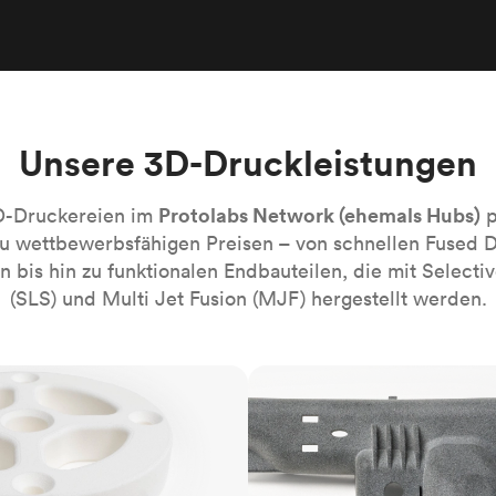
Robotik-Automatisierung
Bauen Sie die komplexesten automati
Systeme mühelos
Medizin
Bringen Sie die nächste Innovation fü
Gesundheitswesen auf den Markt.
Unsere 3D-Druckleistungen
Alle Branchen
Protolabs Network (ehemals Hubs)
D-Druckereien im
p
zu wettbewerbsfähigen Preisen – von schnellen Fused 
 bis hin zu funktionalen Endbauteilen, die mit Selectiv
(SLS) und Multi Jet Fusion (MJF) hergestellt werden.
MJF