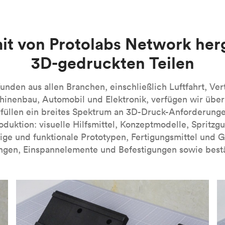
en. Beim MJF-3D-Druck handelt es sich derzeit um eine firmen
n handelt es sich um lichtempfindliche duroplastische Polymer
e Kunstharze verfügbar sind. SLA-3D-gedruckte Teile zeichnen si
 dieses Verfahren besonders für visuelle Prototypen. Bei eini
-Verfahrens finden Sie in unserer Einführung in die Technolog
it von Protolabs Network her
nn industrielle SLA-Maschinen verwendet werden, die mit spezi
3D-gedruckten Teilen
A-Verfahrens finden Sie in unserer
Einführung in die Technolog
nden aus allen Branchen, einschließlich Luftfahrt, Ver
inenbau, Automobil und Elektronik, verfügen wir übe
füllen ein breites Spektrum an 3D-Druck-Anforderung
roduktion: visuelle Hilfsmittel, Konzeptmodelle, Spritzg
ige und funktionale Prototypen, Fertigungsmittel und 
ngen, Einspannelemente und Befestigungen sowie bestä