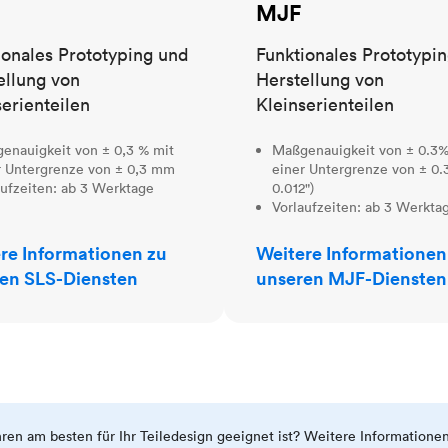
MJF
ionales Prototyping und
Funktionales Prototypi
ellung von
Herstellung von
serienteilen
Kleinserienteilen
enauigkeit von ± 0,3 % mit
Maßgenauigkeit von ± 0.3%
r Untergrenze von ± 0,3 mm
einer Untergrenze von ± 0.
aufzeiten: ab 3 Werktage
0.012")
Vorlaufzeiten: ab 3 Werkta
re Informationen zu
Weitere Informationen
en SLS-Diensten
unseren MJF-Diensten
ahren am besten für Ihr Teiledesign geeignet ist? Weitere Informatione