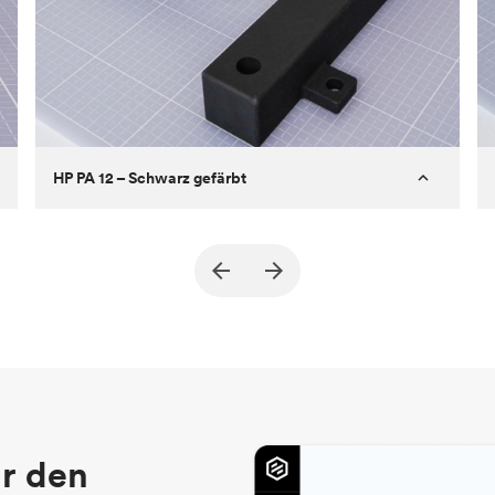
HP PA 12 – Schwarz gefärbt
Kunde
True North Design
Ziel
Strukturelle und Vakuum-EOA-Teile
Prozess
SLS/MJF
Stückpreis
69,23 $/34,33 $
Branche
Automobil
r den