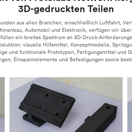
3D-gedruckten Teilen
A-Verfahrens finden Sie in unserer
Einführung in die Technolog
nden aus allen Branchen, einschließlich Luftfahrt, Ver
inenbau, Automobil und Elektronik, verfügen wir übe
füllen ein breites Spektrum an 3D-Druck-Anforderung
roduktion: visuelle Hilfsmittel, Konzeptmodelle, Spritzg
ige und funktionale Prototypen, Fertigungsmittel und 
ngen, Einspannelemente und Befestigungen sowie bestä