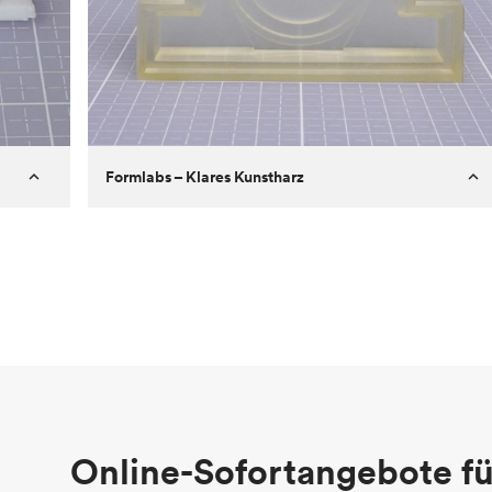
Formlabs – Klares Kunstharz
Kunde
Aversan Inc
Ziel
Prototyp eines Spritzgussteils für
einen automatischen
Türmechanismus
Prozess
SLA
Stückpreis
29,83 $
Branche
Luftfahrt
Online-Sofortangebote fü