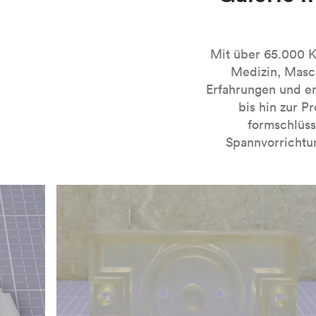
drucken können.
Weitere Informationen zum 3D-Druck mithilfe des SL
bessere Teile für SLA gestalten
können.
Mit über 65.000 Ku
Medizin, Masch
Erfahrungen und er
bis hin zur P
formschlüss
Spannvorrichtu