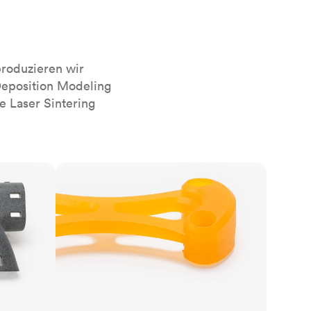
sierten
Alle Oberflächenveredelungen
anzeigen
r das
roduzieren wir
Deposition Modeling
e Laser Sintering
SLA