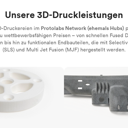
Robotik-Automatisierung
Bauen Sie die komplexesten automati
Systeme mühelos
Unsere 3D-Druckleistungen
Medizin
Bringen Sie die nächste Innovation fü
Protolabs Network (ehemals Hubs)
D-Druckereien im
p
Gesundheitswesen auf den Markt.
zu wettbewerbsfähigen Preisen – von schnellen Fused 
 bis hin zu funktionalen Endbauteilen, die mit Selectiv
Alle Branchen
(SLS) und Multi Jet Fusion (MJF) hergestellt werden.
MJF