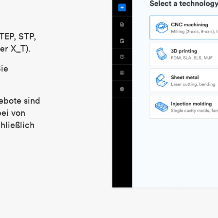
TEP, STP,
er X_T).
Sie
ebote sind
bei von
hließlich