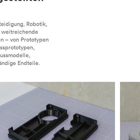
ie
, wo Sie auch erfahren können, wie Sie
teidigung, Robotik,
r weitreichende
en – von Prototypen
ussprototypen,
Gussmodelle,
ndige Endteile.