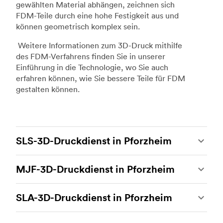
gewählten Material abhängen, zeichnen sich
FDM-Teile durch eine hohe Festigkeit aus und
können geometrisch komplex sein.
Weitere Informationen zum 3D-Druck mithilfe
des FDM-Verfahrens finden Sie in unserer
Einführung in die Technologie, wo Sie auch
erfahren können, wie Sie bessere Teile für FDM
gestalten können.
SLS-3D-Druckdienst in Pforzheim
Beim 3D-Druck mit selektivem Lasersintern
MJF-3D-Druckdienst in Pforzheim
(SLS) handelt es sich um eines der stärksten
additiven Fertigungsverfahren, das es
Multi Jet Fusion (MJF) ist das firmeneigene
ermöglicht, beständige und genaue
SLA-3D-Druckdienst in Pforzheim
additive Fertigungsverfahren von Hewlett-
kundenspezifische Teile herzustellen. Der SLS-
Packard. Hierbei handelt es sich um die
3D-Druck ist ideal für Rapid Prototyping und
Der 3D-Druck mit Stereolithografie (SLA) ist ein
heutzutage fortschrittlichste 3D-