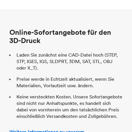
Stückpreis
69,23 $/34,33 $
Pr
Branche
Automobil
St
Online-Sofortangebote für den
Br
3D-Druck
Laden Sie zunächst eine CAD-Datei hoch (STEP,
STP, IGES, IGS, SLDPRT, 3DM, SAT, STL, OBJ
oder X_T).
Preise werde in Echtzeit aktualisiert, wenn Sie
Materialien, Vorlaufzeit usw. ändern.
Keine versteckten Kosten. Unsere Sofortangebote
sind nicht nur Anhaltspunkte, es handelt sich
dabei von vornherein um den tatsächlichen Preis
einschließlich Versandkosten und Zollgebühren.
Weitere Informationen zu unserem