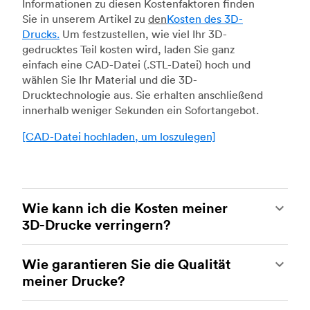
Informationen zu diesen Kostenfaktoren finden
Sie in unserem Artikel zu
den
Kosten des 3D-
Drucks.
Um festzustellen, wie viel Ihr 3D-
gedrucktes Teil kosten wird, laden Sie ganz
einfach eine CAD-Datei (.STL-Datei) hoch und
wählen Sie Ihr Material und die 3D-
Drucktechnologie aus. Sie erhalten anschließend
innerhalb weniger Sekunden ein Sofortangebot.
[CAD-Datei hochladen, um loszulegen]
Wie kann ich die Kosten meiner
3D-Drucke verringern?
Um die Kosten Ihrer 3D-Drucke zu reduzieren,
Wie garantieren Sie die Qualität
müssen Sie den Einfluss bestimmter Faktoren auf
meiner Drucke?
die Kosten verstehen. Die wichtigsten
kostenbeeinflussenden Faktoren sind der
Ihre Teile werden von erfahrenen 3D-