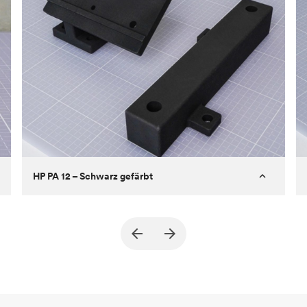
HP PA 12 – Schwarz gefärbt
Kunde
True North Design
Ziel
Strukturelle und Vakuum-EOA-Teile
Prozess
SLS/MJF
Stückpreis
69,23 $/34,33 $
Branche
Automobil