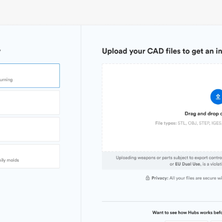
Stückpreis
7,92 $/4,72 $/2,80 $
Branch
Branche
Industrielle Automatisierungstechnik