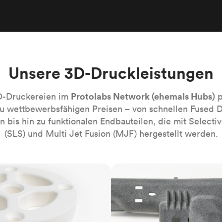
Robotik-Automatisierung
Bauen Sie die komplexesten automati
Systeme mühelos
Medizin
Bringen Sie die nächste Innovation fü
Gesundheitswesen auf den Markt.
Unsere 3D-Druckleistungen
Alle Branchen
Protolabs Network (ehemals Hubs)
D-Druckereien im
p
zu wettbewerbsfähigen Preisen – von schnellen Fused 
 bis hin zu funktionalen Endbauteilen, die mit Selectiv
(SLS) und Multi Jet Fusion (MJF) hergestellt werden.
MJF