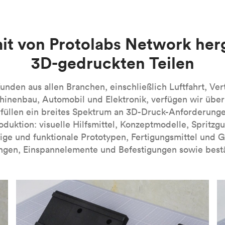
en. Beim MJF-3D-Druck handelt es sich derzeit um eine firmen
n handelt es sich um lichtempfindliche duroplastische Polymer
e Kunstharze verfügbar sind. SLA-3D-gedruckte Teile zeichnen si
 dieses Verfahren besonders für visuelle Prototypen. Bei eini
-Verfahrens finden Sie in unserer Einführung in die Technolog
it von Protolabs Network her
nn industrielle SLA-Maschinen verwendet werden, die mit spezi
3D-gedruckten Teilen
A-Verfahrens finden Sie in unserer
Einführung in die Technolog
nden aus allen Branchen, einschließlich Luftfahrt, Ver
inenbau, Automobil und Elektronik, verfügen wir übe
füllen ein breites Spektrum an 3D-Druck-Anforderung
roduktion: visuelle Hilfsmittel, Konzeptmodelle, Spritzg
ige und funktionale Prototypen, Fertigungsmittel und 
ngen, Einspannelemente und Befestigungen sowie bestä