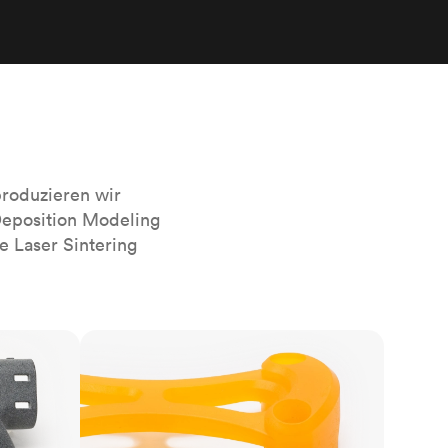
sierten
Alle Oberflächenveredelungen
anzeigen
r das
roduzieren wir
Deposition Modeling
e Laser Sintering
SLA