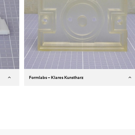
Formlabs – Klares Kunstharz
Kunde
Aversan Inc
Ziel
Prototyp eines Spritzgussteils für
einen automatischen
Türmechanismus
Prozess
SLA