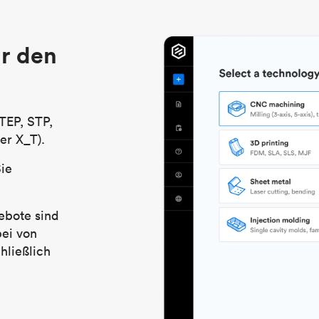
r den
TEP, STP,
er X_T).
Sie
ebote sind
bei von
hließlich