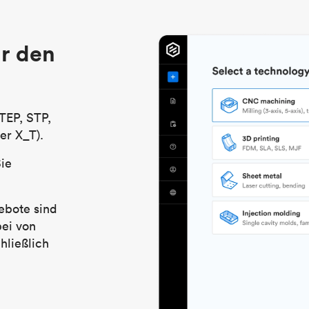
r den
TEP, STP,
er X_T).
Sie
ebote sind
bei von
hließlich