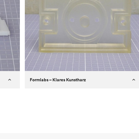
Formlabs – Klares Kunstharz
Kunde
Aversan Inc
Ziel
Prototyp eines Spritzgussteils für
einen automatischen
Türmechanismus
Prozess
SLA