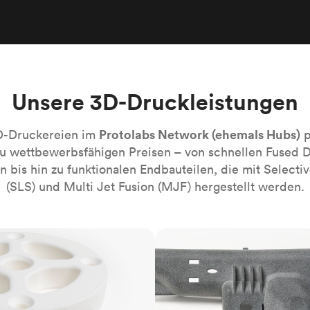
Robotik-Automatisierung
Bauen Sie die komplexesten automati
Systeme mühelos
Medizin
Bringen Sie die nächste Innovation fü
Gesundheitswesen auf den Markt.
Unsere 3D-Druckleistungen
Alle Branchen
Protolabs Network (ehemals Hubs)
D-Druckereien im
p
zu wettbewerbsfähigen Preisen – von schnellen Fused 
 bis hin zu funktionalen Endbauteilen, die mit Selectiv
(SLS) und Multi Jet Fusion (MJF) hergestellt werden.
MJF