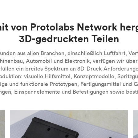
en. Beim MJF-3D-Druck handelt es sich derzeit um eine firmen
n handelt es sich um lichtempfindliche duroplastische Polymer
e Kunstharze verfügbar sind. SLA-3D-gedruckte Teile zeichnen si
 dieses Verfahren besonders für visuelle Prototypen. Bei eini
-Verfahrens finden Sie in unserer Einführung in die Technolog
it von Protolabs Network her
nn industrielle SLA-Maschinen verwendet werden, die mit spezi
3D-gedruckten Teilen
A-Verfahrens finden Sie in unserer
Einführung in die Technolog
nden aus allen Branchen, einschließlich Luftfahrt, Ver
inenbau, Automobil und Elektronik, verfügen wir übe
füllen ein breites Spektrum an 3D-Druck-Anforderung
roduktion: visuelle Hilfsmittel, Konzeptmodelle, Spritzg
ige und funktionale Prototypen, Fertigungsmittel und 
ngen, Einspannelemente und Befestigungen sowie bestä