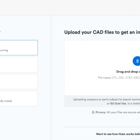
Stückpreis
7,92 $/4,72 $/2,80 $
Branch
Branche
Industrielle Automatisierungstechnik