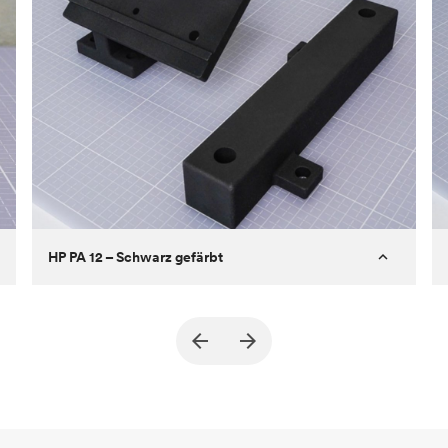
HP PA 12 – Schwarz gefärbt
Kunde
True North Design
Ziel
Strukturelle und Vakuum-EOA-Teile
Prozess
SLS/MJF
Stückpreis
69,23 $/34,33 $
Branche
Automobil