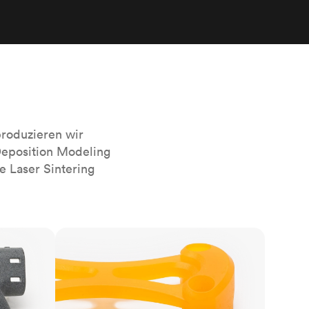
sierten
Alle Oberflächenveredelungen
anzeigen
r das
roduzieren wir
Deposition Modeling
e Laser Sintering
SLA