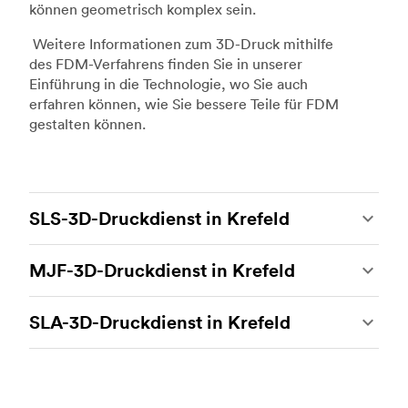
können geometrisch komplex sein.
Weitere Informationen zum 3D-Druck mithilfe
des FDM-Verfahrens finden Sie in unserer
Einführung in die Technologie, wo Sie auch
erfahren können, wie Sie bessere Teile für FDM
gestalten können.
SLS-3D-Druckdienst in Krefeld
Beim 3D-Druck mit selektivem Lasersintern
MJF-3D-Druckdienst in Krefeld
(SLS) handelt es sich um eines der stärksten
additiven Fertigungsverfahren, das es
Multi Jet Fusion (MJF) ist das firmeneigene
ermöglicht, beständige und genaue
SLA-3D-Druckdienst in Krefeld
additive Fertigungsverfahren von Hewlett-
kundenspezifische Teile herzustellen. Der SLS-
Packard. Hierbei handelt es sich um die
3D-Druck ist ideal für Rapid Prototyping und
Der 3D-Druck mit Stereolithografie (SLA) ist ein
heutzutage fortschrittlichste 3D-
funktionales Prototyping, Endverbraucherteile
additives Fertigungsverfahren, das eine
Drucktechnologie. Damit können komplexe
sowie die Produktion von kleinen Mengen.
beeindruckende Genauigkeit und eine hohe
funktionale Prototypen und mechanisch