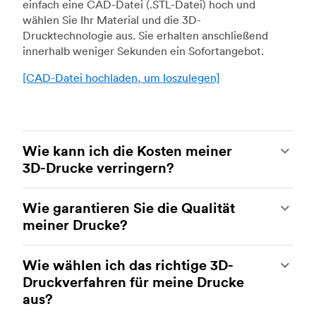
einfach eine CAD-Datei (.STL-Datei) hoch und
wählen Sie Ihr Material und die 3D-
Drucktechnologie aus. Sie erhalten anschließend
innerhalb weniger Sekunden ein Sofortangebot.
[CAD-Datei hochladen, um loszulegen]
Wie kann ich die Kosten meiner
3D-Drucke verringern?
Um die Kosten Ihrer 3D-Drucke zu reduzieren,
Wie garantieren Sie die Qualität
müssen Sie den Einfluss bestimmter Faktoren auf
meiner Drucke?
die Kosten verstehen. Die wichtigsten
kostenbeeinflussenden Faktoren sind der
Ihre Teile werden von erfahrenen 3D-
Materialtyp, das Volumen des einzelnen Teils, die
Wie wählen ich das richtige 3D-
Druckereien innerhalb unseres Netzwerks
Drucktechnologie und die Anforderungen an die
Druckverfahren für meine Drucke
gefertigt. Alle Einrichtungen werden regelmäßig
Nachbearbeitung.
aus?
überprüft, um sicherzustellen, dass sie durchweg
dem Qualitätsstandard von Protolabs Network
Sobald diese festgelegt sind, kann man die