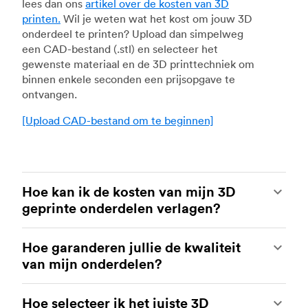
lees dan ons
artikel over de kosten van 3D
printen.
Wil je weten wat het kost om jouw 3D
onderdeel te printen? Upload dan simpelweg
een CAD-bestand (.stl) en selecteer het
gewenste materiaal en de 3D printtechniek om
binnen enkele seconden een prijsopgave te
ontvangen.
[Upload CAD-bestand om te beginnen]
Hoe kan ik de kosten van mijn 3D
geprinte onderdelen verlagen?
Om de kosten voor 3D printen te verlagen is het
Hoe garanderen jullie de kwaliteit
belangrijk te weten welke invloed bepaalde
van mijn onderdelen?
factoren hebben op de kosten. De factoren die
de grootste invloed hebben op de kosten, zijn
Jouw onderdelen worden gemaakt door ervaren
het type materiaal, het aantal onderdelen, de
Hoe selecteer ik het juiste 3D
3D printing shops in ons netwerk. De fabrieken