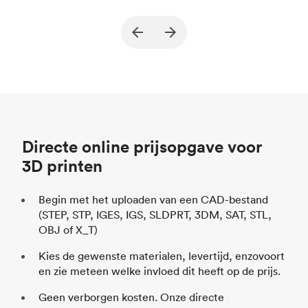
True North Design
Klant
Kl
Doel
Constructiedelen en vacuümtools (End
Do
of Arm Tooling)
Proces
SLS / MJF
Pr
Prijs per eenheid
$ 69,23 / $ 34,33
Pr
Sector
Automotive
Se
Directe online prijsopgave voor
3D printen
Begin met het uploaden van een CAD-bestand
(STEP, STP, IGES, IGS, SLDPRT, 3DM, SAT, STL,
OBJ of X_T)
Kies de gewenste materialen, levertijd, enzovoort
en zie meteen welke invloed dit heeft op de prijs.
Geen verborgen kosten. Onze directe