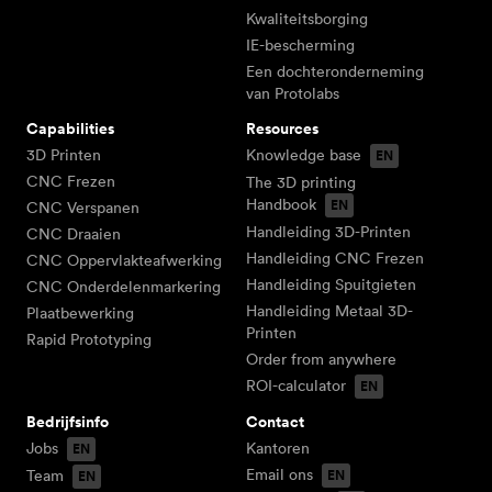
Kwaliteitsborging
IE-bescherming
Een dochteronderneming
van Protolabs
Capabilities
Resources
3D Printen
Knowledge base
CNC Frezen
The 3D printing
Handbook
CNC Verspanen
Handleiding 3D-Printen
CNC Draaien
Handleiding CNC Frezen
CNC Oppervlakteafwerking
Handleiding Spuitgieten
CNC Onderdelenmarkering
Handleiding Metaal 3D-
Plaatbewerking
Printen
Rapid Prototyping
Order from anywhere
ROI-calculator
Bedrijfsinfo
Contact
Jobs
Kantoren
Email ons
Team