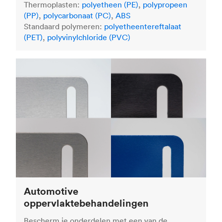
Thermoplasten:
polyetheen (PE)
,
polypropeen
(PP)
,
polycarbonaat (PC)
,
ABS
Standaard polymeren:
polyetheentereftalaat
(PET)
,
polyvinylchloride (PVC)
Automotive
oppervlaktebehandelingen
Bescherm je onderdelen met een van de