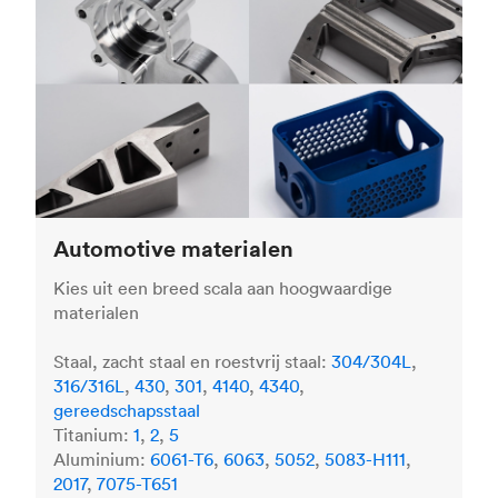
Automotive materialen
Kies uit een breed scala aan hoogwaardige
materialen
Staal, zacht staal en roestvrij staal:
304/304L
,
316/316L
,
430
,
301
,
4140
,
4340
,
gereedschapsstaal
Titanium:
1
,
2
,
5
Aluminium:
6061-T6
,
6063
,
5052
,
5083-H111
,
2017
,
7075-T651