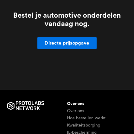
specifieke behoeften.
maatregelen.
Bestel je automotive onderdelen
vandaag nog.
Directe prijsopgave
Over ons
Over ons
Hoe bestellen werkt
Kwaliteitsborging
IE-bescherming