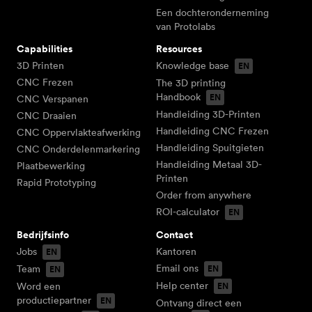
Een dochteronderneming
van Protolabs
Capabilities
Resources
3D Printen
Knowledge base
CNC Frezen
The 3D printing
Handbook
CNC Verspanen
Handleiding 3D-Printen
CNC Draaien
Handleiding CNC Frezen
CNC Oppervlakteafwerking
Handleiding Spuitgieten
CNC Onderdelenmarkering
Handleiding Metaal 3D-
Plaatbewerking
Printen
Rapid Prototyping
Order from anywhere
ROI-calculator
Bedrijfsinfo
Contact
Jobs
Kantoren
Email ons
Team
Help center
Word een
productiepartner
Ontvang direct een