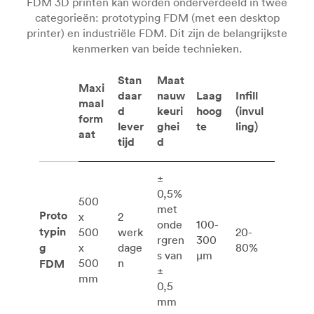
FDM 3D printen kan worden onderverdeeld in twee
categorieën: prototyping FDM (met een desktop
printer) en industriële FDM. Dit zijn de belangrijkste
kenmerken van beide technieken.
Stan
Maat
Maxi
daar
nauw
Laag
Infill
maal
d
keuri
hoog
(invul
form
lever
ghei
te
ling)
aat
tijd
d
±
0,5%
500
met
Proto
x
2
onde
100-
typin
500
werk
20-
rgren
300
g
x
dage
80%
s van
μm
500
n
FDM
±
mm
0,5
mm