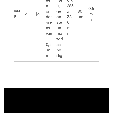
ee
lite
0 x
n
it,
285
0,5
MJ
on
ge
x
80
2
$$
m
F
der
en
38
μm
m
gre
ste
0
ns
un
m
van
ma
m
±
teri
0,3
aal
m
no
m
dig