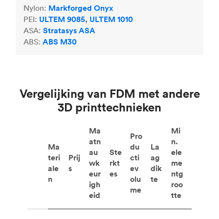
Nylon:
Markforged Onyx
PEI:
ULTEM 9085
,
ULTEM 1010
ASA:
Stratasys ASA
ABS:
ABS M30
Vergelijking van FDM met andere
3D printtechnieken
Ma
Mi
Pro
atn
n.
Ma
du
La
au
Ste
ele
teri
Prij
cti
ag
wk
rkt
me
ale
s
ev
dik
eur
es
ntg
n
olu
te
igh
roo
me
eid
tte