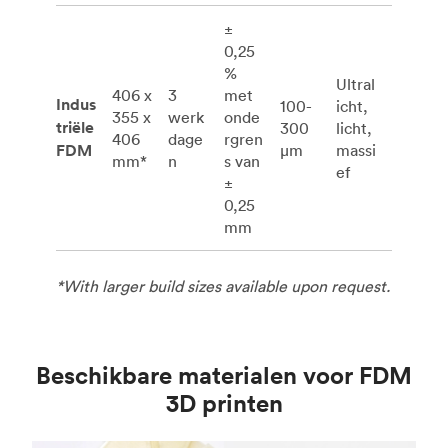
±
0,25
%
Ultral
406 x
3
met
Indus
100-
icht,
355 x
werk
onde
triële
300
licht,
406
dage
rgren
FDM
μm
massi
mm*
n
s van
ef
±
0,25
mm
*With larger build sizes available upon request.
Beschikbare materialen voor FDM
3D printen