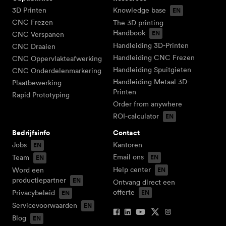
3D Printen
Knowledge base
CNC Frezen
The 3D printing
Handbook
CNC Verspanen
Handleiding 3D-Printen
CNC Draaien
Handleiding CNC Frezen
CNC Oppervlakteafwerking
Handleiding Spuitgieten
CNC Onderdelenmarkering
Handleiding Metaal 3D-
Plaatbewerking
Printen
Rapid Prototyping
Order from anywhere
ROI-calculator
Bedrijfsinfo
Contact
Jobs
Kantoren
Email ons
Team
Help center
Word een
productiepartner
Ontvang direct een
offerte
Privacybeleid
Servicevoorwaarden
Blog