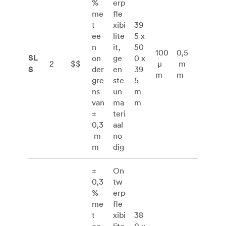
%
erp
me
fle
t
xibi
39
ee
lite
5 x
n
it,
50
100
0,5
SL
on
ge
0 x
2
$$
μ
m
S
der
en
39
m
m
gre
ste
5
ns
un
m
van
ma
m
±
teri
0,3
aal
m
no
m
dig
±
On
0,3
tw
%
erp
me
fle
t
xibi
38