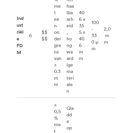
me
haa
t
lba
40
Ind
ee
arh
6 x
100
ust
n
eid
35
-
2,0
riël
$$
on
,
5 x
6
33
m
e
$$
der
ho
40
0 μ
m
gre
og
6
FD
m
ns
wa
m
M
van
ard
m
±
ige
0.3
ma
m
teri
m
ale
n
±
Gla
0,5
dd
%
e
me
op
t