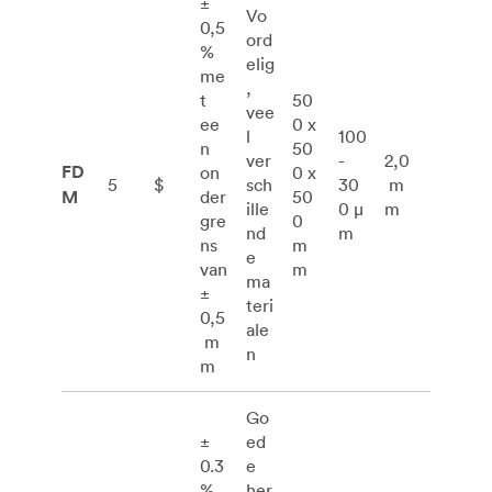
±
Vo
0,5
ord
%
elig
me
,
t
50
vee
ee
0 x
l
100
n
50
ver
-
2,0
FD
on
0 x
5
$
sch
30
m
M
der
50
ille
0 μ
m
gre
0
nd
m
ns
m
e
van
m
ma
±
teri
0,5
ale
m
n
m
Go
±
ed
0.3
e
%
her