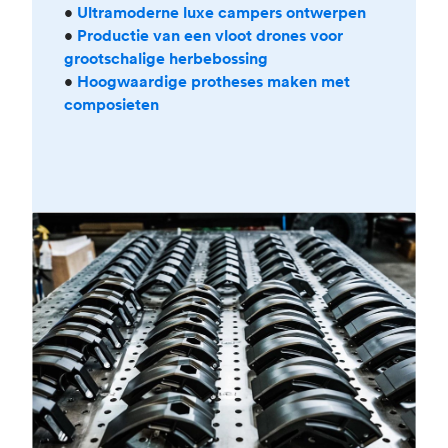
•
Ultramoderne luxe campers ontwerpen
•
Productie van een vloot drones voor
grootschalige herbebossing
•
Hoogwaardige protheses maken met
composieten