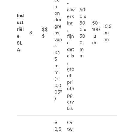
-
n
afw
50
on
Ind
erk
0 x
der
ust
ing
50
50-
gre
0,2
riël
$$
,
0 x
100
3
ns
m
e
$
fijn
50
μ
van
m
e
0
m
SL
±
det
m
A
0.1
ails
m
3
,
m
gro
m
ot
(±
pri
0.0
nto
05"
pp
)
erv
lak
±
On
0,3
tw