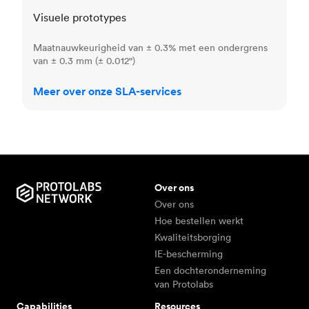
Visuele prototypes
Maatnauwkeurigheid van ± 0.3% met een ondergrens
van ± 0.3 mm (± 0.012")
Meer over onze SLA-services
Over ons
Over ons
Hoe bestellen werkt
Kwaliteitsborging
IE-bescherming
Een dochteronderneming
van Protolabs
Capabilities
Resources