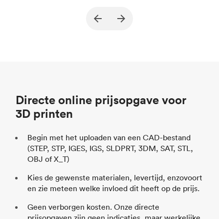
True North Design
Klant
Kl
Doel
Constructiedelen en vacuümtools (End
Do
of Arm Tooling)
Proces
SLS / MJF
Pr
Prijs per eenheid
$ 69,23 / $ 34,33
Pr
Sector
Automotive
Se
Directe online prijsopgave voor
3D printen
Begin met het uploaden van een CAD-bestand
(STEP, STP, IGES, IGS, SLDPRT, 3DM, SAT, STL,
OBJ of X_T)
Kies de gewenste materialen, levertijd, enzovoort
en zie meteen welke invloed dit heeft op de prijs.
Geen verborgen kosten. Onze directe
prijsopgaven zijn geen indicaties, maar werkelijke