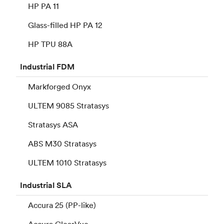
HP PA 11
Glass-filled HP PA 12
HP TPU 88A
Industrial
FDM
Markforged Onyx
ULTEM 9085 Stratasys
Stratasys ASA
ABS M30 Stratasys
ULTEM 1010 Stratasys
Industrial
SLA
Accura 25 (PP-like)
Accura ClearVue