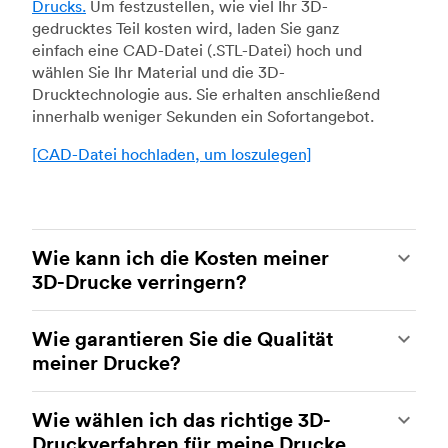
Drucks.
Um festzustellen, wie viel Ihr 3D-
gedrucktes Teil kosten wird, laden Sie ganz
einfach eine CAD-Datei (.STL-Datei) hoch und
wählen Sie Ihr Material und die 3D-
Drucktechnologie aus. Sie erhalten anschließend
innerhalb weniger Sekunden ein Sofortangebot.
[CAD-Datei hochladen, um loszulegen]
Wie kann ich die Kosten meiner
3D-Drucke verringern?
Um die Kosten Ihrer 3D-Drucke zu reduzieren,
Wie garantieren Sie die Qualität
müssen Sie den Einfluss bestimmter Faktoren auf
meiner Drucke?
die Kosten verstehen. Die wichtigsten
kostenbeeinflussenden Faktoren sind der
Ihre Teile werden von erfahrenen 3D-
Materialtyp, das Volumen des einzelnen Teils, die
Wie wählen ich das richtige 3D-
Druckereien innerhalb unseres Netzwerks
Drucktechnologie und die Anforderungen an die
Druckverfahren für meine Drucke
gefertigt. Alle Einrichtungen werden regelmäßig