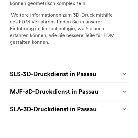
können geometrisch komplex sein.
Weitere Informationen zum 3D-Druck mithilfe
des FDM-Verfahrens finden Sie in unserer
Einführung in die Technologie, wo Sie auch
erfahren können, wie Sie bessere Teile für FDM
gestalten können.
SLS-3D-Druckdienst in Passau
Beim 3D-Druck mit selektivem Lasersintern
MJF-3D-Druckdienst in Passau
(SLS) handelt es sich um eines der stärksten
additiven Fertigungsverfahren, das es
Multi Jet Fusion (MJF) ist das firmeneigene
ermöglicht, beständige und genaue
SLA-3D-Druckdienst in Passau
additive Fertigungsverfahren von Hewlett-
kundenspezifische Teile herzustellen. Der SLS-
Packard. Hierbei handelt es sich um die
3D-Druck ist ideal für Rapid Prototyping und
Der 3D-Druck mit Stereolithografie (SLA) ist ein
heutzutage fortschrittlichste 3D-
funktionales Prototyping, Endverbraucherteile
additives Fertigungsverfahren, das eine
Drucktechnologie. Damit können komplexe
sowie die Produktion von kleinen Mengen.
beeindruckende Genauigkeit und eine hohe
funktionale Prototypen und mechanisch