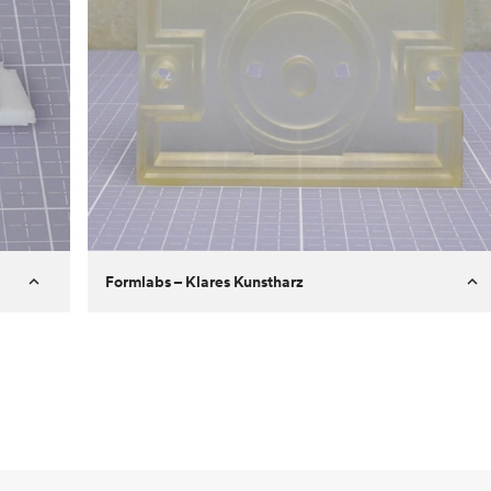
Formlabs – Klares Kunstharz
Kunde
Aversan Inc
Ziel
Prototyp eines Spritzgussteils für
einen automatischen
Türmechanismus
Prozess
SLA