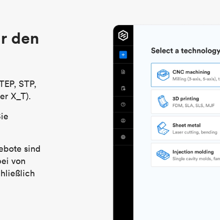
r den
TEP, STP,
er X_T).
Sie
ebote sind
bei von
hließlich