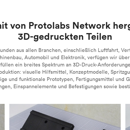
en. Beim MJF-3D-Druck handelt es sich derzeit um eine firmen
n handelt es sich um lichtempfindliche duroplastische Polymer
e Kunstharze verfügbar sind. SLA-3D-gedruckte Teile zeichnen si
 dieses Verfahren besonders für visuelle Prototypen. Bei eini
-Verfahrens finden Sie in unserer Einführung in die Technolog
it von Protolabs Network her
nn industrielle SLA-Maschinen verwendet werden, die mit spezi
3D-gedruckten Teilen
A-Verfahrens finden Sie in unserer
Einführung in die Technolog
nden aus allen Branchen, einschließlich Luftfahrt, Ver
inenbau, Automobil und Elektronik, verfügen wir übe
füllen ein breites Spektrum an 3D-Druck-Anforderung
roduktion: visuelle Hilfsmittel, Konzeptmodelle, Spritzg
ige und funktionale Prototypen, Fertigungsmittel und 
ngen, Einspannelemente und Befestigungen sowie bestä