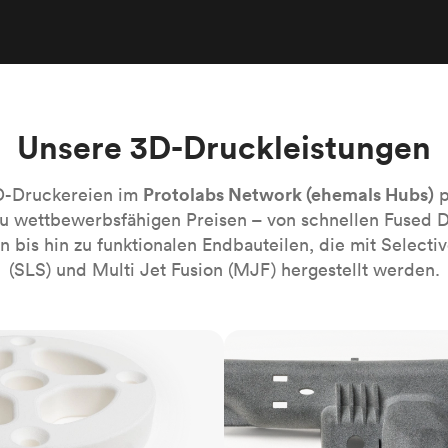
Robotik-Automatisierung
Bauen Sie die komplexesten automati
Systeme mühelos
Medizin
Bringen Sie die nächste Innovation fü
Gesundheitswesen auf den Markt.
Unsere 3D-Druckleistungen
Alle Branchen
Protolabs Network (ehemals Hubs)
D-Druckereien im
p
zu wettbewerbsfähigen Preisen – von schnellen Fused 
 bis hin zu funktionalen Endbauteilen, die mit Selectiv
(SLS) und Multi Jet Fusion (MJF) hergestellt werden.
MJF