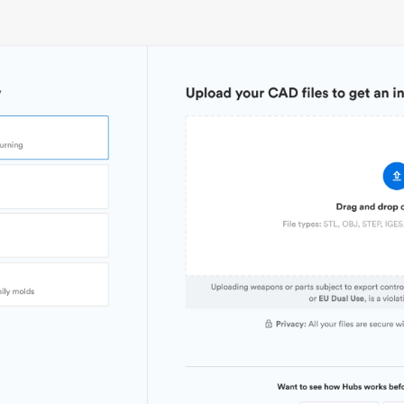
Stückpreis
7,92 $/4,72 $/2,80 $
Branch
Branche
Industrielle Automatisierungstechnik