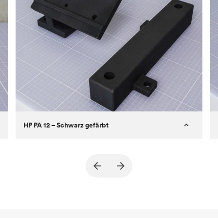
HP PA 12 – Schwarz gefärbt
Kunde
True North Design
Ziel
Strukturelle und Vakuum-EOA-Teile
Prozess
SLS/MJF
Stückpreis
69,23 $/34,33 $
Branche
Automobil