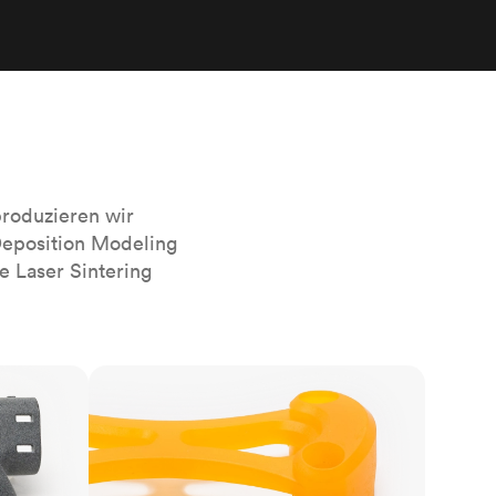
sierten
Alle Oberflächenveredelungen
anzeigen
r das
roduzieren wir
Deposition Modeling
e Laser Sintering
SLA