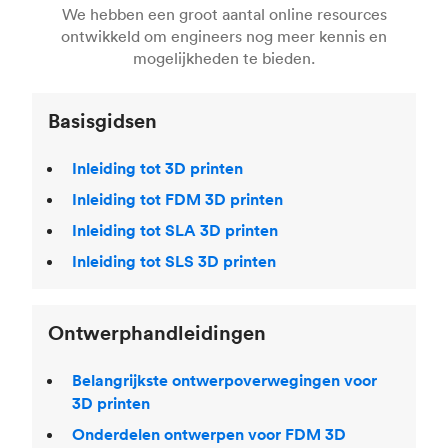
het
selecteren van het juiste 3D printproces
.
meer informatie ons artikel over
3D modeling en
verschillende 3D printtechnieken en materialen.
We hebben een groot aantal online resources
Kom meer te weten over
Fused Deposition
CAD-software
.
Als je daarna nog meer wilt lezen over 3D
ontwikkeld om engineers nog meer kennis en
Modeling (FDM)
,
Selective Laser Sintering (SLS)
,
printen, neem dan eens een kijkje in ons
mogelijkheden te bieden.
Multi Jet Fusion (MJF),
stereolithografie (SLA
)
beroemde
3D Printing Handbook
(alleen in het
.
Engels).
Basisgidsen
Inleiding tot 3D printen
Inleiding tot FDM 3D printen
Inleiding tot SLA 3D printen
Inleiding tot SLS 3D printen
Ontwerphandleidingen
Belangrijkste ontwerpoverwegingen voor
3D printen
Onderdelen ontwerpen voor FDM 3D