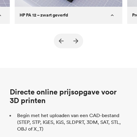
HP PA 12 – zwart geverfd
Pr
True North Design
Klant
Kl
Doel
Constructiedelen en vacuümtools (End
Do
of Arm Tooling)
Proces
SLS / MJF
Pr
Prijs per eenheid
$ 69,23 / $ 34,33
Pr
Sector
Automotive
Se
Directe online prijsopgave voor
3D printen
Begin met het uploaden van een CAD-bestand
(STEP, STP, IGES, IGS, SLDPRT, 3DM, SAT, STL,
OBJ of X_T)