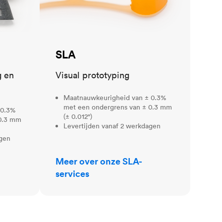
SLA
g en
Visual prototyping
Maatnauwkeurigheid van ± 0.3%
met een ondergrens van ± 0.3 mm
 0.3%
(± 0.012")
 0.3 mm
Levertijden vanaf 2 werkdagen
agen
Meer over onze SLA-
services