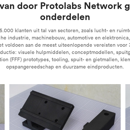
 van door Protolabs Network g
onderdelen
e introductie tot de technologie en leer hoe u betere onderde
000 klanten uit tal van sectoren, zoals lucht- en ruimt
che industrie, machinebouw, automotive en elektronica,
et voldoen aan de meest uiteenlopende vereisten voor 
oductie: visuele hulpmiddelen, conceptmodellen, spuit
tion (FFF) prototypes, tooling, spuit- en gietmallen, kl
opspangereedschap en duurzame eindproducten.