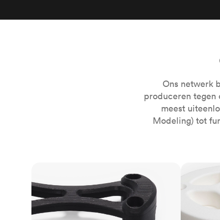
Ons netwerk b
produceren tegen 
meest uiteenl
Modeling) tot fu
FDM
SLS