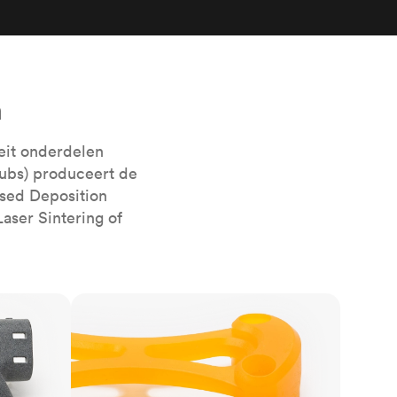
e
Bekijk alle oppervlaktebehandelingen
n
eit onderdelen
ubs) produceert de
sed Deposition
aser Sintering of
SLA