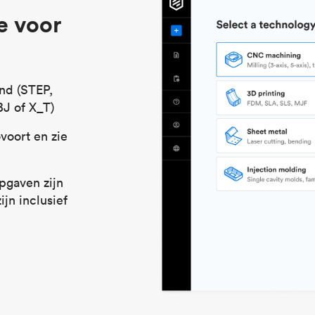
e voor
nd (STEP,
J of X_T)
voort en zie
pgaven zijn
ijn inclusief