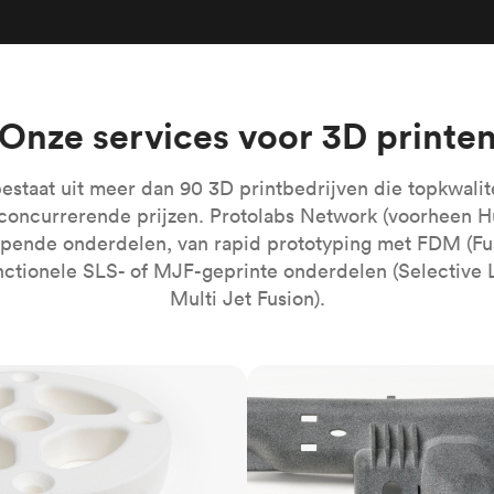
Bouw moeiteloos de meest complex
geautomatiseerde systemen
Medisch
Breng de nieuwste innovaties in de
gezondheidszorg op de markt
Onze services voor 3D printe
Alle sectoren
estaat uit meer dan 90 3D printbedrijven die topkwalit
concurrerende prijzen. Protolabs Network (voorheen H
opende onderdelen, van rapid prototyping met FDM (Fu
nctionele SLS- of MJF-geprinte onderdelen (Selective L
Multi Jet Fusion).
MJF