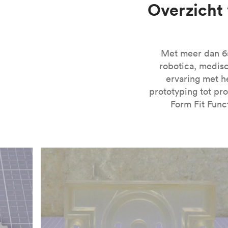
Overzicht
Bekijk voor meer informatie over SLA 3D printen onz
Met meer dan 65.
robotica, medis
ervaring met h
prototyping tot pr
Form Fit Func