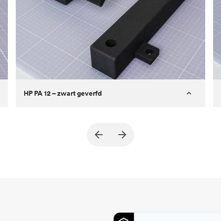
HP PA 12 – zwart geverfd
Klant
True North Design
Doel
Constructiedelen en vacuümtools
(End of Arm Tooling)
Proces
SLS / MJF
Prijs per eenheid
$ 69,23 / $ 34,33
Sector
Automotive