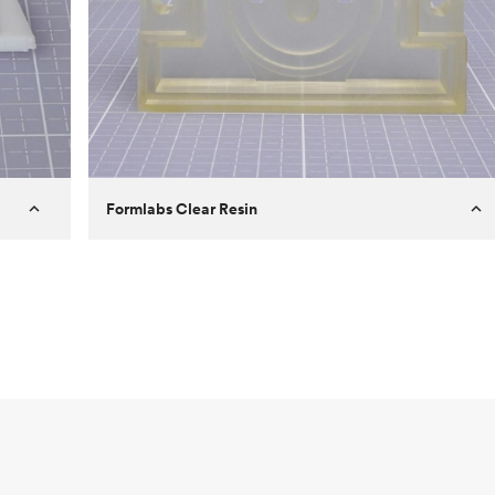
Formlabs Clear Resin
Klant
Aversan Inc
een
Doel
Een prototyping onderdeel van een
spuitgegoten onderdeel voor een
geautomatiseerd deurmechanisme
Proces
SLA
Prijs per eenheid
$ 29,83
Sector
Lucht- en ruimtevaart