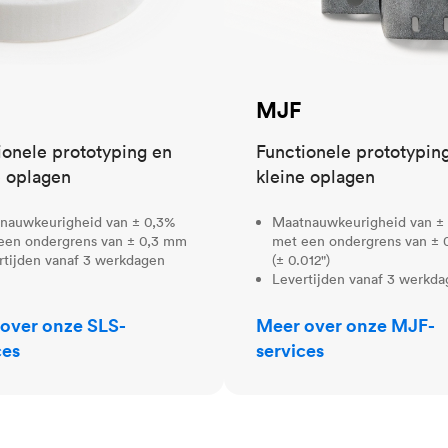
MJF
ionele prototyping en
Functionele prototypin
e oplagen
kleine oplagen
nauwkeurigheid van ± 0,3%
Maatnauwkeurigheid van ±
een ondergrens van ± 0,3 mm
met een ondergrens van ±
rtijden vanaf 3 werkdagen
(± 0.012")
Levertijden vanaf 3 werkd
over onze SLS-
Meer over onze MJF-
ces
services