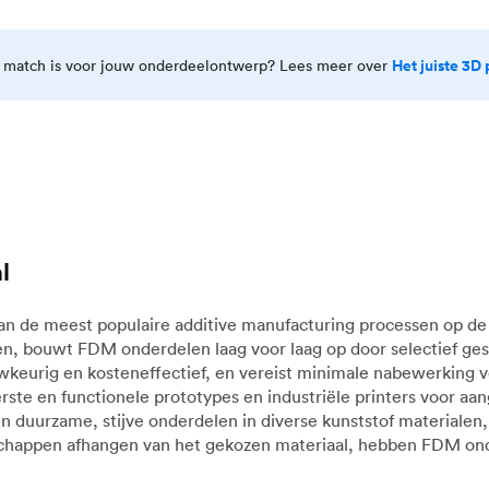
Het juiste 3D 
e match is voor jouw onderdeelontwerp? Lees meer over
l
an de meest populaire additive manufacturing processen op d
n, bouwt FDM onderdelen laag voor laag op door selectief ge
uwkeurig en kosteneffectief, en vereist minimale nabewerking v
te en functionele prototypes en industriële printers voor aan
en duurzame, stijve onderdelen in diverse kunststof material
schappen afhangen van het gekozen materiaal, hebben FDM ond