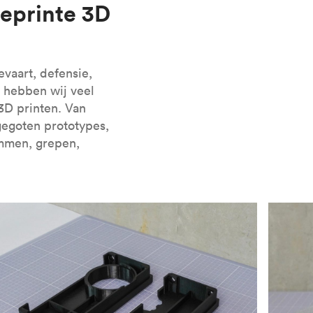
eprinte 3D
len voor SLA kunt ontwerpen.
evaart, defensie,
 hebben wij veel
3D printen. Van
gegoten prototypes,
emmen, grepen,