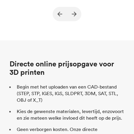
True North Design
Klant
Kl
Doel
Constructiedelen en vacuümtools (End
Do
of Arm Tooling)
Proces
SLS / MJF
Pr
Prijs per eenheid
$ 69,23 / $ 34,33
Pr
Sector
Automotive
Se
Directe online prijsopgave voor
3D printen
Begin met het uploaden van een CAD-bestand
(STEP, STP, IGES, IGS, SLDPRT, 3DM, SAT, STL,
OBJ of X_T)
Kies de gewenste materialen, levertijd, enzovoort
en zie meteen welke invloed dit heeft op de prijs.
Geen verborgen kosten. Onze directe