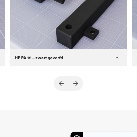
HP PA 12 – zwart geverfd
Klant
True North Design
Doel
Constructiedelen en vacuümtools
(End of Arm Tooling)
Proces
SLS / MJF
Prijs per eenheid
$ 69,23 / $ 34,33
Sector
Automotive