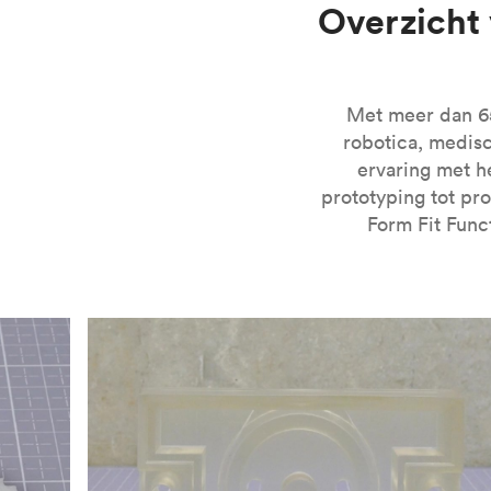
Overzicht
Bekijk voor meer informatie over SLA 3D printen onz
Met meer dan 65.
robotica, medis
ervaring met h
prototyping tot pr
Form Fit Func