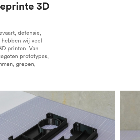
eprinte 3D
len voor SLA kunt ontwerpen.
evaart, defensie,
 hebben wij veel
3D printen. Van
gegoten prototypes,
emmen, grepen,