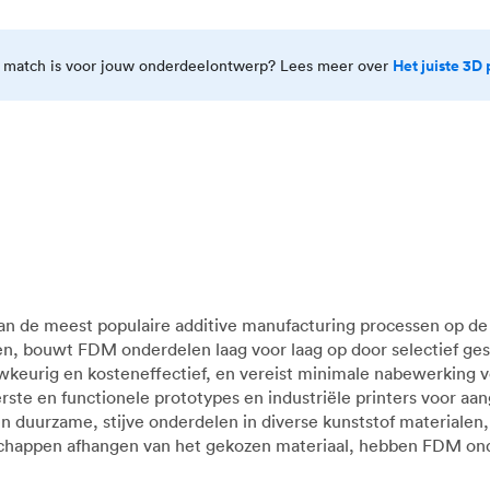
Het juiste 3D 
e match is voor jouw onderdeelontwerp? Lees meer over
an de meest populaire additive manufacturing processen op d
n, bouwt FDM onderdelen laag voor laag op door selectief ge
uwkeurig en kosteneffectief, en vereist minimale nabewerking v
te en functionele prototypes en industriële printers voor aan
en duurzame, stijve onderdelen in diverse kunststof material
schappen afhangen van het gekozen materiaal, hebben FDM ond