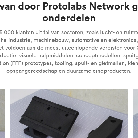
 van door Protolabs Network g
onderdelen
e introductie tot de technologie en leer hoe u betere onderde
000 klanten uit tal van sectoren, zoals lucht- en ruimt
che industrie, machinebouw, automotive en elektronica,
et voldoen aan de meest uiteenlopende vereisten voor 
oductie: visuele hulpmiddelen, conceptmodellen, spuit
tion (FFF) prototypes, tooling, spuit- en gietmallen, kl
opspangereedschap en duurzame eindproducten.