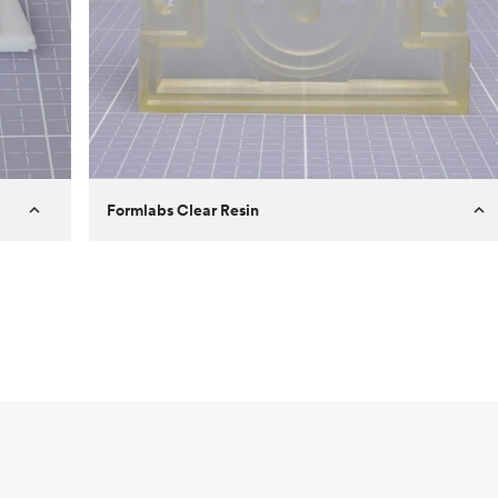
Formlabs Clear Resin
Klant
Aversan Inc
een
Doel
Een prototyping onderdeel van een
spuitgegoten onderdeel voor een
geautomatiseerd deurmechanisme
Proces
SLA
Prijs per eenheid
$ 29,83
Sector
Lucht- en ruimtevaart