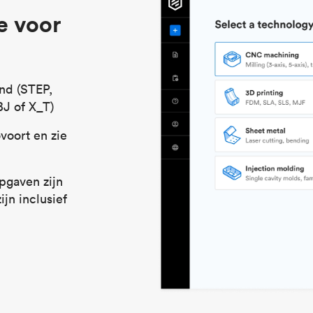
e voor
nd (STEP,
J of X_T)
voort en zie
pgaven zijn
ijn inclusief