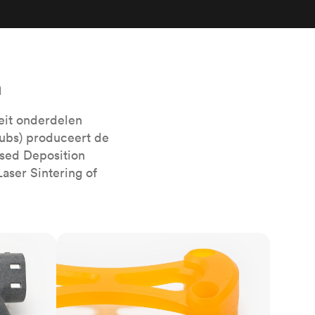
e
Bekijk alle oppervlaktebehandelingen
n
eit onderdelen
ubs) produceert de
sed Deposition
aser Sintering of
SLA