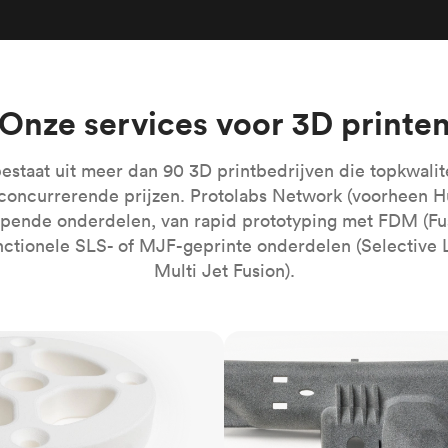
Bouw moeiteloos de meest complex
geautomatiseerde systemen
Medisch
Breng de nieuwste innovaties in de
gezondheidszorg op de markt
Onze services voor 3D printe
Alle sectoren
estaat uit meer dan 90 3D printbedrijven die topkwalit
concurrerende prijzen. Protolabs Network (voorheen H
opende onderdelen, van rapid prototyping met FDM (Fu
nctionele SLS- of MJF-geprinte onderdelen (Selective L
Multi Jet Fusion).
MJF