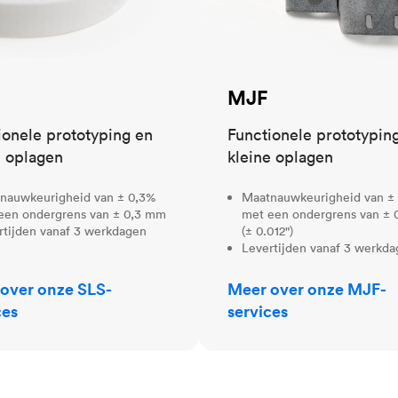
MJF
ionele prototyping en
Functionele prototypin
e oplagen
kleine oplagen
nauwkeurigheid van ± 0,3%
Maatnauwkeurigheid van ±
een ondergrens van ± 0,3 mm
met een ondergrens van ±
rtijden vanaf 3 werkdagen
(± 0.012")
Levertijden vanaf 3 werkd
over onze SLS-
Meer over onze MJF-
ces
services