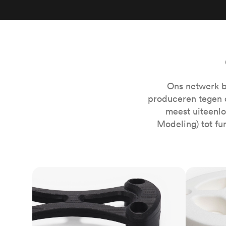
Ons netwerk b
produceren tegen 
meest uiteenl
Modeling) tot fu
FDM
SLS