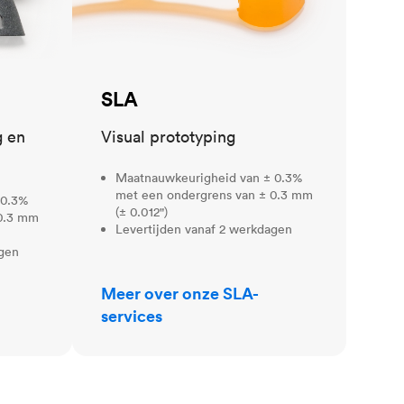
SLA
g en
Visual prototyping
Maatnauwkeurigheid van ± 0.3%
met een ondergrens van ± 0.3 mm
 0.3%
(± 0.012")
 0.3 mm
Levertijden vanaf 2 werkdagen
agen
Meer over onze SLA-
services