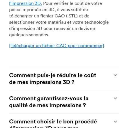
l’impression 3D.
Pour vérifier le coût de votre
pièce imprimée en 3D, il vous suffit de
télécharger un fichier CAO (.STL) et de
sélectionner votre matériau et votre technologie
d’impression 3D pour recevoir un devis en
quelques secondes.
[Télécharger un fichier CAO pour commencer]
Comment puis-je réduire le coût
de mes impressions 3D ?
Pour réduire le coût de vos impressions 3D, il est
Comment garantissez-vous la
nécessaire de comprendre l’impact de certains
qualité de mes impressions ?
facteurs sur le coût. Les principaux facteurs qui
influencent le coût sont le type de matériau, le
Vos pièces sont fabriquées par des ateliers
volume individuel de la pièce, la technologie
Comment choisir le bon procédé
d’impression 3D expérimentés de notre réseau.
d’impression et les exigences de post-