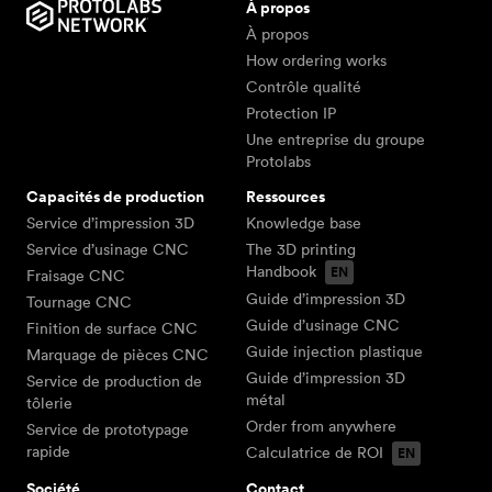
les marques, les secrets commerciaux et autres
À propos
networksales@protolabs.com
. Notre réseau de
établissons des rapports de non-conformité pour
droits de propriété intellectuelle.
À propos
fournisseurs a accès à une vaste gamme de
les pièces qui ne répondent pas à toutes les
How ordering works
matériaux, de sorte que la plupart du temps,
exigences, avec un suivi auprès des fabricants
Contrôle qualité
nous sommes en mesure de trouver un
comprenant une analyse des causes profondes et
partenaire de fabrication pour répondre à votre
Protection IP
des actions correctives rapides.
demande.
Une entreprise du groupe
Protolabs
Capacités de production
Ressources
Service d’impression 3D
Knowledge base
Service d’usinage CNC
The 3D printing
Handbook
Fraisage CNC
Guide d’impression 3D
Tournage CNC
Guide d’usinage CNC
Finition de surface CNC
Guide injection plastique
Marquage de pièces CNC
Guide d’impression 3D
Service de production de
métal
tôlerie
Order from anywhere
Service de prototypage
rapide
Calculatrice de ROI
Société
Contact