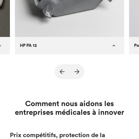
HP PA 12
Po
Technologie
Impression 3D - MJF
Finition de la
Gris
surface
Comment nous aidons les
entreprises médicales à innover
Prix compétitifs, protection de la