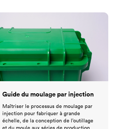
Voir toutes les finitions de surface
les plus
ide du moulage par injection
novation
Guide du moulage par injection
Maîtriser le processus de moulage par
injection pour fabriquer à grande
échelle, de la conception de l’outillage
et du moule aux séries de production.