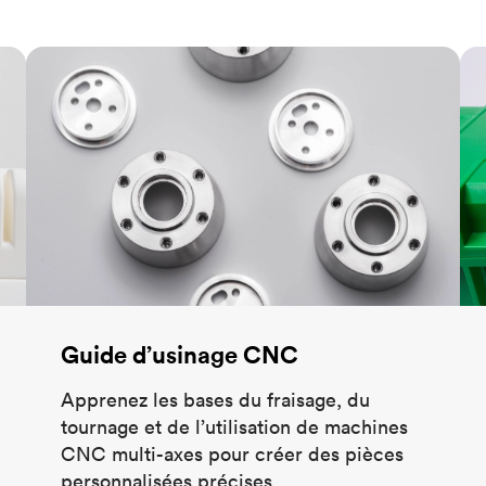
Robotique et automatisation
Construisez les systèmes automatisés 
Guide d’usinage CNC
Gu
complexes avec facilité
Médical
Lancez sur le marché la prochaine in
dans le domaine de la santé
Tous les secteurs
Guide d’usinage CNC
Apprenez les bases du fraisage, du
tournage et de l’utilisation de machines
CNC multi-axes pour créer des pièces
personnalisées précises.