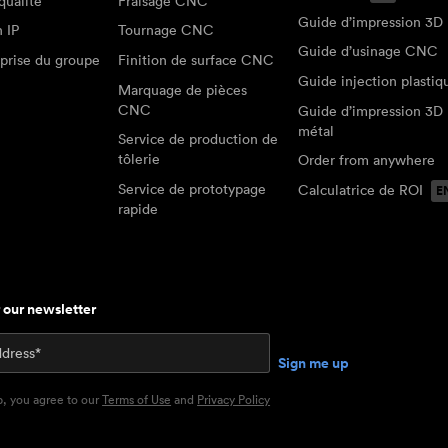
qualité
Fraisage CNC
Guide d’impression 3D
n IP
Tournage CNC
Guide d’usinage CNC
prise du groupe
Finition de surface CNC
Guide injection plastiq
Marquage de pièces
CNC
Guide d’impression 3D
métal
Service de production de
tôlerie
Order from anywhere
Service de prototypage
Calculatrice de ROI
rapide
r our newsletter
p, you agree to our
Terms of Use
and
Privacy Policy