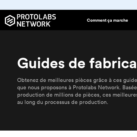
Comment ça marche
Base
Nos capacités de
Comment ça
Ressources
Indus
Com
Impress
Notre
Dével
Guides de fabrica
fabrication
marche
fabric
Tout ce que vous devez
Rejoigne
En savoi
Impress
Com
Prototypes et pièces de
Fabrication à la demande et
savoir sur la fabrication
leaders 
Network
Utili
Rega
Dépôt d
production
sur mesure
numérique
dévelop
devis 
Colle
Obtenez de meilleures pièces grâce à ces guides
révolut
tutori
Stéréol
que nous proposons à Protolabs Network. Basées
Propr
Protola
Comme
Cent
Frittage
production de millions de pièces, ces meilleures
sécuri
Des co
au long du processus de production.
MultiJe
Proto
Guid
Guide
et le