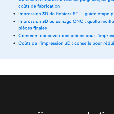
coûts de fabrication
Impression 3D de fichiers STL : guide étape p
Impression 3D ou usinage CNC : quelle meilleu
pièces finales
Comment concevoir des pièces pour l’impres
Coûts de l’impression 3D : conseils pour rédui