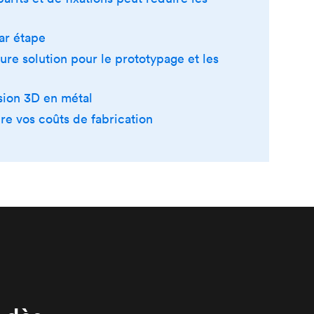
ar étape
re solution pour le prototypage et les
sion 3D en métal
re vos coûts de fabrication