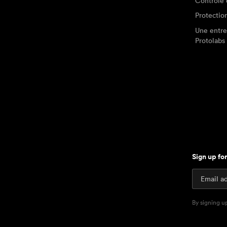
Contrôle 
Protectio
Une entre
Protolabs
Sign up fo
By signing u