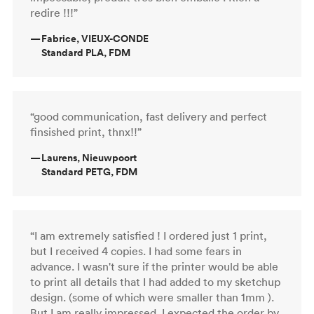
redire !!!”
—
Fabrice, VIEUX-CONDE
Standard PLA, FDM
“good communication, fast delivery and perfect
finsished print, thnx!!”
—
Laurens, Nieuwpoort
Standard PETG, FDM
“I am extremely satisfied ! I ordered just 1 print,
but I received 4 copies. I had some fears in
advance. I wasn't sure if the printer would be able
to print all details that I had added to my sketchup
design. (some of which were smaller than 1mm ).
But I am really impressed. I expected the order by