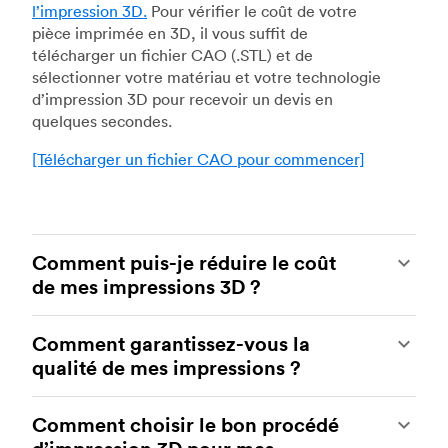
l’impression 3D.
Pour vérifier le coût de votre
pièce imprimée en 3D, il vous suffit de
télécharger un fichier CAO (.STL) et de
sélectionner votre matériau et votre technologie
d’impression 3D pour recevoir un devis en
quelques secondes.
[Télécharger un fichier CAO pour commencer]
Comment puis-je réduire le coût
de mes impressions 3D ?
Pour réduire le coût de vos impressions 3D, il est
Comment garantissez-vous la
nécessaire de comprendre l’impact de certains
qualité de mes impressions ?
facteurs sur le coût. Les principaux facteurs qui
influencent le coût sont le type de matériau, le
Vos pièces sont fabriquées par des ateliers
volume individuel de la pièce, la technologie
Comment choisir le bon procédé
d’impression 3D expérimentés de notre réseau.
d’impression et les exigences de post-