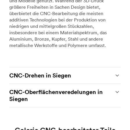
und Modelle genutzt. Während der 3D-Druck
größere Freiheiten in Sachen Design bietet,
überbietet die CNC-Bearbeitung die meisten
additiven Technologien bei der Produktion von
niedrigen und mittelgroßen Stückzahlen,
insbesondere bei einem Materialspektrum, das
Aluminium, Bronze, Kupfer, Stahl und andere
metallische Werkstoffe und Polymere umfasst.
CNC-Drehen in Siegen
Beim CNC-Drehen handelt es sich um eine
CNC-Oberflächenveredelungen in
weitere beliebte Art der CNC-Bearbeitung, bei
Siegen
der hochmoderne Drehmaschinen und
Drehzentren zum Einsatz kommen, um
Bei der CNC-Bearbeitung handelt es sich um ein
komplexe, robuste kundenspezifische Metall-
ideales Verfahren für die Herstellung
und Kunststoffteile herzustellen. Unsere
kundenspezifischer Teile mit engen Toleranzen
Fertigungspartner können mithilfe von CNC-
und einem hohen Maß an Präzision. Der einzige