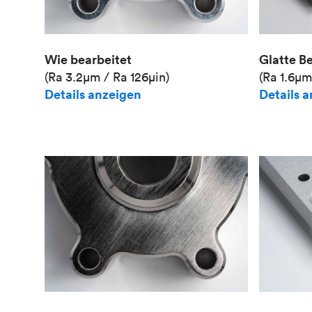
Wie bearbeitet
Glatte B
(Ra 3.2μm / Ra 126μin)
(Ra 1.6μm
Details anzeigen
Details 