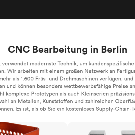
Robotik-Automatisierung
Bauen Sie die komplexesten automati
Systeme mühelos
Medizin
Bringen Sie die nächste Innovation fü
Gesundheitswesen auf den Markt.
Alle Branchen
CNC Bearbeitung in Berlin
k verwendet modernste Technik, um kundenspezifisch
en. Wir arbeiten mit einem großen Netzwerk an Fertigu
ehr als 1.600 Fräs- und Drehmaschinen verfügen, und 
ten und können besonders wettbewerbsfähige Preise an
hl komplexe Prototypen als auch Kleinserien präzisionsb
ahl an Metallen, Kunststoffen und zahlreichen Oberf
nnen. Es ist, als ob Sie ein kostenloses Supply-Chain-
CNC-Drehen