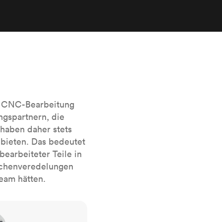
sierten
Alle Oberflächenveredelungen
anzeigen
r das
e CNC-Bearbeitung
ngspartnern, die
haben daher stets
bieten. Das bedeutet
earbeiteter Teile in
lächenveredelungen
Team hätten.