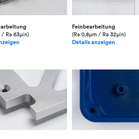
Feinbearbeitung
earbeitung
(Ra 0,8μm / Ra 32μin)
 / Ra 63μin)
Details anzeigen
anzeigen