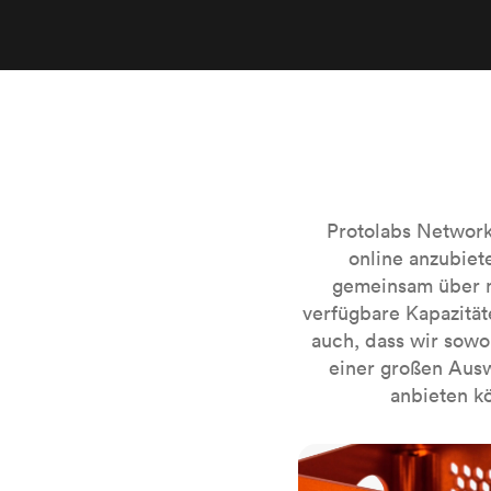
Protolabs Networ
online anzubiet
gemeinsam über m
verfügbare Kapazitä
auch, dass wir sowo
einer großen Ausw
anbieten kö
CNC-Fräsen