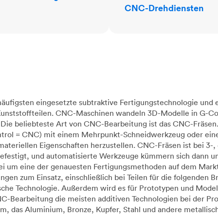
CNC-Drehdiensten
äufigsten eingesetzte subtraktive Fertigungstechnologie und 
 Kunststoffteilen. CNC-Maschinen wandeln 3D-Modelle in G-Co
Die beliebteste Art von CNC-Bearbeitung ist das CNC-Fräsen.
rol = CNC) mit einem Mehrpunkt-Schneidwerkzeug oder einer
eriellen Eigenschaften herzustellen. CNC-Fräsen ist bei 3-, 
efestigt, und automatisierte Werkzeuge kümmern sich dann um
rbei um eine der genauesten Fertigungsmethoden auf dem Mar
n zum Einsatz, einschließlich bei Teilen für die folgenden Br
ische Technologie. Außerdem wird es für Prototypen und Mode
CNC-Bearbeitung die meisten additiven Technologien bei der Pr
m, das Aluminium, Bronze, Kupfer, Stahl und andere metallis