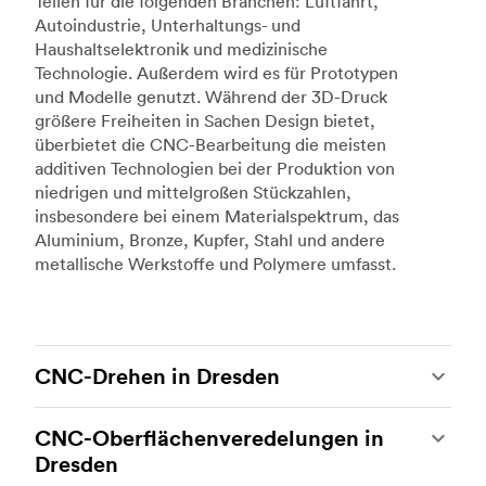
Teilen für die folgenden Branchen: Luftfahrt,
Autoindustrie, Unterhaltungs- und
Haushaltselektronik und medizinische
Technologie. Außerdem wird es für Prototypen
und Modelle genutzt. Während der 3D-Druck
größere Freiheiten in Sachen Design bietet,
überbietet die CNC-Bearbeitung die meisten
additiven Technologien bei der Produktion von
niedrigen und mittelgroßen Stückzahlen,
insbesondere bei einem Materialspektrum, das
Aluminium, Bronze, Kupfer, Stahl und andere
metallische Werkstoffe und Polymere umfasst.
CNC-Drehen in Dresden
Beim CNC-Drehen handelt es sich um eine
CNC-Oberflächenveredelungen in
weitere beliebte Art der CNC-Bearbeitung, bei
Dresden
der hochmoderne Drehmaschinen und