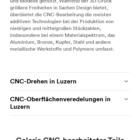
und Modelle genutzt. Während der 3D-Druck
größere Freiheiten in Sachen Design bietet,
überbietet die CNC-Bearbeitung die meisten
additiven Technologien bei der Produktion von
niedrigen und mittelgroßen Stückzahlen,
insbesondere bei einem Materialspektrum, das
Aluminium, Bronze, Kupfer, Stahl und andere
metallische Werkstoffe und Polymere umfasst.
CNC-Drehen in Luzern
Beim CNC-Drehen handelt es sich um eine
CNC-Oberflächenveredelungen in
weitere beliebte Art der CNC-Bearbeitung, bei
Luzern
der hochmoderne Drehmaschinen und
Drehzentren zum Einsatz kommen, um
Bei der CNC-Bearbeitung handelt es sich um ein
komplexe, robuste kundenspezifische Metall-
ideales Verfahren für die Herstellung
und Kunststoffteile herzustellen. Unsere
kundenspezifischer Teile mit engen Toleranzen
Fertigungspartner können mithilfe von CNC-
und einem hohen Maß an Präzision. Der einzige