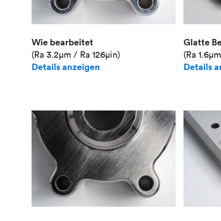
Wie bearbeitet
Glatte B
(Ra 3.2μm / Ra 126μin)
(Ra 1.6μm
Details anzeigen
Details 