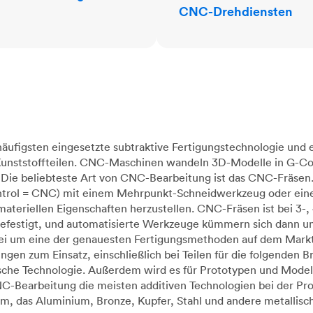
CNC-Drehdiensten
äufigsten eingesetzte subtraktive Fertigungstechnologie und 
 Kunststoffteilen. CNC-Maschinen wandeln 3D-Modelle in G-Co
Die beliebteste Art von CNC-Bearbeitung ist das CNC-Fräsen.
rol = CNC) mit einem Mehrpunkt-Schneidwerkzeug oder einer
eriellen Eigenschaften herzustellen. CNC-Fräsen ist bei 3-, 
efestigt, und automatisierte Werkzeuge kümmern sich dann um
rbei um eine der genauesten Fertigungsmethoden auf dem Mar
n zum Einsatz, einschließlich bei Teilen für die folgenden Br
ische Technologie. Außerdem wird es für Prototypen und Mode
CNC-Bearbeitung die meisten additiven Technologien bei der Pr
m, das Aluminium, Bronze, Kupfer, Stahl und andere metallis