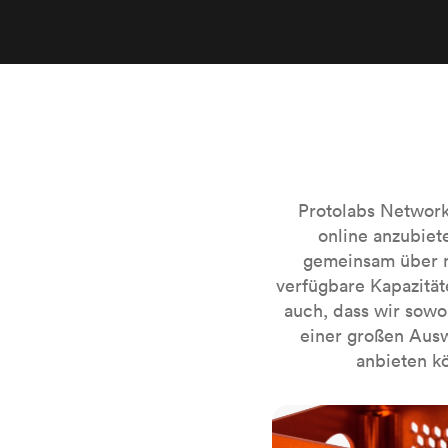
Protolabs Networ
online anzubiet
gemeinsam über m
verfügbare Kapazitä
auch, dass wir sowo
einer großen Ausw
anbieten kö
CNC-Fräsen