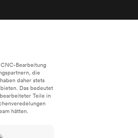
sierten
Alle Oberflächenveredelungen
anzeigen
r das
e CNC-Bearbeitung
ngspartnern, die
haben daher stets
bieten. Das bedeutet
earbeiteter Teile in
lächenveredelungen
Team hätten.