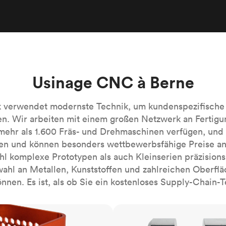
Robotik-Automatisierung
Bauen Sie die komplexesten automati
Systeme mühelos
Medizin
Bringen Sie die nächste Innovation fü
Gesundheitswesen auf den Markt.
Alle Branchen
Usinage CNC à Berne
k verwendet modernste Technik, um kundenspezifisch
en. Wir arbeiten mit einem großen Netzwerk an Fertigu
ehr als 1.600 Fräs- und Drehmaschinen verfügen, und 
ten und können besonders wettbewerbsfähige Preise an
hl komplexe Prototypen als auch Kleinserien präzisionsb
ahl an Metallen, Kunststoffen und zahlreichen Oberf
nnen. Es ist, als ob Sie ein kostenloses Supply-Chain-
CNC-Drehen