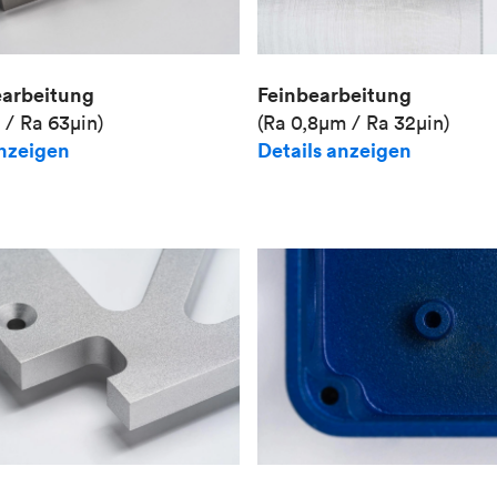
Feinbearbeitung
earbeitung
(Ra 0,8μm / Ra 32μin)
 / Ra 63μin)
Details anzeigen
anzeigen