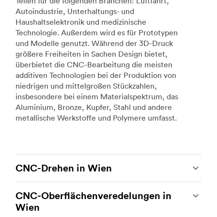
Teilen für die folgenden Branchen: Luftfahrt,
Autoindustrie, Unterhaltungs- und
Haushaltselektronik und medizinische
Technologie. Außerdem wird es für Prototypen
und Modelle genutzt. Während der 3D-Druck
größere Freiheiten in Sachen Design bietet,
überbietet die CNC-Bearbeitung die meisten
additiven Technologien bei der Produktion von
niedrigen und mittelgroßen Stückzahlen,
insbesondere bei einem Materialspektrum, das
Aluminium, Bronze, Kupfer, Stahl und andere
metallische Werkstoffe und Polymere umfasst.
CNC-Drehen in Wien
Beim CNC-Drehen handelt es sich um eine
CNC-Oberflächenveredelungen in
weitere beliebte Art der CNC-Bearbeitung, bei
Wien
der hochmoderne Drehmaschinen und