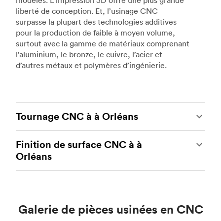
modèles. L’impression 3D offre une plus grande
liberté de conception. Et, l’usinage CNC
surpasse la plupart des technologies additives
pour la production de faible à moyen volume,
surtout avec la gamme de matériaux comprenant
l’aluminium, le bronze, le cuivre, l’acier et
d’autres métaux et polymères d’ingénierie.
Tournage CNC à à Orléans
Le tournage CNC est un autre type populaire
Finition de surface CNC à à
d’usinage CNC, qui utilise des tours et des
Orléans
centres de tournage de pointe pour produire des
pièces métalliques et plastiques personnalisées
L’usinage CNC est un processus idéal pour
complexes et robustes. Grâce aux tours et aux
produire des pièces personnalisées avec des
centres de tournage CNC, nos partenaires de
tolérances serrées et des niveaux de précision
fabrication peuvent fournir des pièces rentables
Galerie de pièces usinées en CNC
élevés. Le seul inconvénient potentiel est que les
aux géométries plus simples. L’outillage en direct
pièces CNC nécessitent souvent un post-