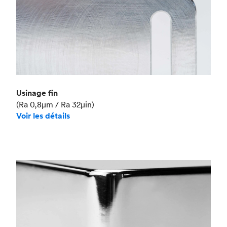
Usinage fin
(Ra 0,8μm / Ra 32μin)
Voir les détails