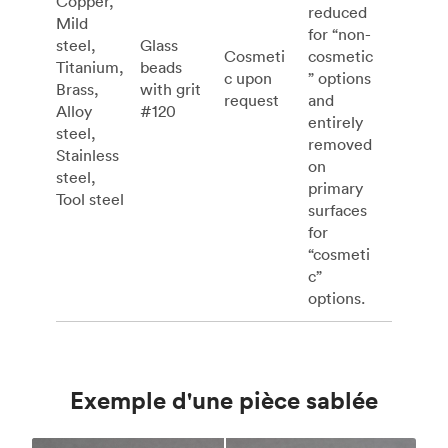
Copper,
reduced
Mild
for “non-
steel,
Glass
Cosmeti
cosmetic
Titanium,
beads
c upon
” options
Brass,
with grit
request
and
Alloy
#120
entirely
steel,
removed
Stainless
on
steel,
primary
Tool steel
surfaces
for
“cosmeti
c”
options.
Exemple d'une pièce sablée