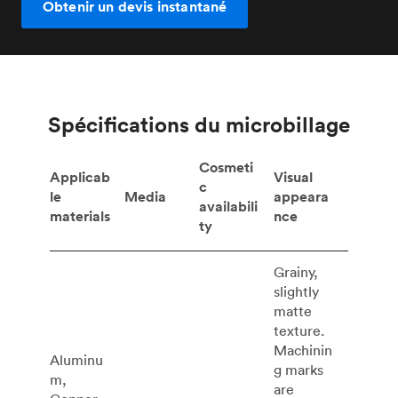
Obtenir un devis instantané
Spécifications du microbillage
Cosmeti
Applicab
Visual
c
le
Media
appeara
availabili
materials
nce
ty
Grainy,
slightly
matte
texture.
Machinin
Aluminu
g marks
m,
are