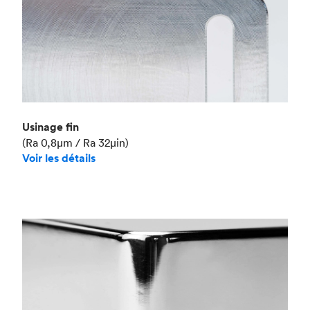
Usinage fin
(Ra 0,8μm / Ra 32μin)
Voir les détails