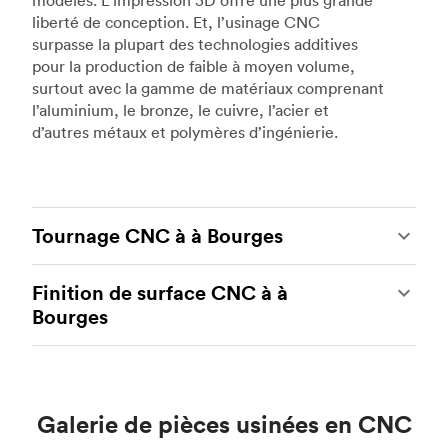
modèles. L’impression 3D offre une plus grande
liberté de conception. Et, l’usinage CNC
surpasse la plupart des technologies additives
pour la production de faible à moyen volume,
surtout avec la gamme de matériaux comprenant
l’aluminium, le bronze, le cuivre, l’acier et
d’autres métaux et polymères d’ingénierie.
Tournage CNC à à Bourges
Le tournage CNC est un autre type populaire
Finition de surface CNC à à
d’usinage CNC, qui utilise des tours et des
Bourges
centres de tournage de pointe pour produire des
pièces métalliques et plastiques personnalisées
L’usinage CNC est un processus idéal pour
complexes et robustes. Grâce aux tours et aux
produire des pièces personnalisées avec des
centres de tournage CNC, nos partenaires de
tolérances serrées et des niveaux de précision
fabrication peuvent fournir des pièces rentables
Galerie de pièces usinées en CNC
élevés. Le seul inconvénient potentiel est que les
aux géométries plus simples. L’outillage en direct
pièces CNC nécessitent souvent un post-