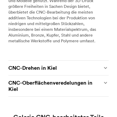
und Modelle genutzt. Während der 3D-Druck
größere Freiheiten in Sachen Design bietet,
überbietet die CNC-Bearbeitung die meisten
additiven Technologien bei der Produktion von
niedrigen und mittelgroßen Stückzahlen,
insbesondere bei einem Materialspektrum, das
Aluminium, Bronze, Kupfer, Stahl und andere
metallische Werkstoffe und Polymere umfasst.
CNC-Drehen in Kiel
Beim CNC-Drehen handelt es sich um eine
CNC-Oberflächenveredelungen in
weitere beliebte Art der CNC-Bearbeitung, bei
Kiel
der hochmoderne Drehmaschinen und
Drehzentren zum Einsatz kommen, um
Bei der CNC-Bearbeitung handelt es sich um ein
komplexe, robuste kundenspezifische Metall-
ideales Verfahren für die Herstellung
und Kunststoffteile herzustellen. Unsere
kundenspezifischer Teile mit engen Toleranzen
Fertigungspartner können mithilfe von CNC-
und einem hohen Maß an Präzision. Der einzige