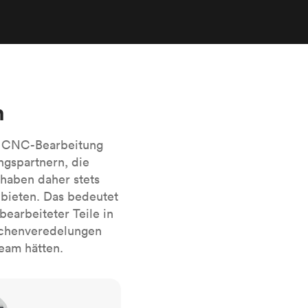
sierten
Alle Oberflächenveredelungen
anzeigen
r das
n
e CNC-Bearbeitung
ngspartnern, die
haben daher stets
bieten. Das bedeutet
earbeiteter Teile in
lächenveredelungen
Team hätten.