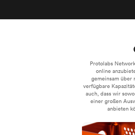
Protolabs Networ
online anzubiet
gemeinsam über m
verfügbare Kapazitä
auch, dass wir sowo
einer großen Ausw
anbieten kö
CNC-Fräsen