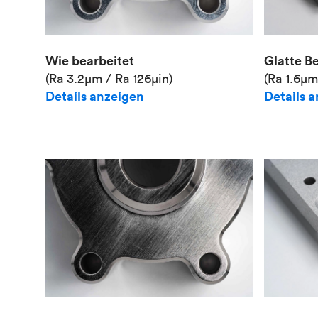
Wie bearbeitet
Glatte B
(Ra 3.2μm / Ra 126μin)
(Ra 1.6μm
Details anzeigen
Details 