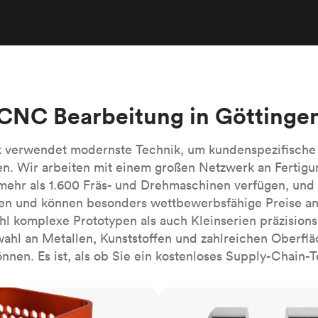
Robotik-Automatisierung
Bauen Sie die komplexesten automati
Systeme mühelos
Medizin
Bringen Sie die nächste Innovation fü
Gesundheitswesen auf den Markt.
Alle Branchen
CNC Bearbeitung in Göttinge
k verwendet modernste Technik, um kundenspezifisch
en. Wir arbeiten mit einem großen Netzwerk an Fertigu
ehr als 1.600 Fräs- und Drehmaschinen verfügen, und 
ten und können besonders wettbewerbsfähige Preise an
hl komplexe Prototypen als auch Kleinserien präzisionsb
ahl an Metallen, Kunststoffen und zahlreichen Oberf
nnen. Es ist, als ob Sie ein kostenloses Supply-Chain-
CNC-Drehen