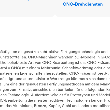
CNC-Drehdiensten
äufigsten eingesetzte subtraktive Fertigungstechnologie und 
 Kunststoffteilen. CNC-Maschinen wandeln 3D-Modelle in G-Co
Die beliebteste Art von CNC-Bearbeitung ist das CNC-Fräsen.
rol = CNC) mit einem Mehrpunkt-Schneidwerkzeug oder einer
eriellen Eigenschaften herzustellen. CNC-Fräsen ist bei 3-, 
efestigt, und automatisierte Werkzeuge kümmern sich dann um
rbei um eine der genauesten Fertigungsmethoden auf dem Mar
n zum Einsatz, einschließlich bei Teilen für die folgenden Br
ische Technologie. Außerdem wird es für Prototypen und Mode
CNC-Bearbeitung die meisten additiven Technologien bei der Pr
m, das Aluminium, Bronze, Kupfer, Stahl und andere metallis