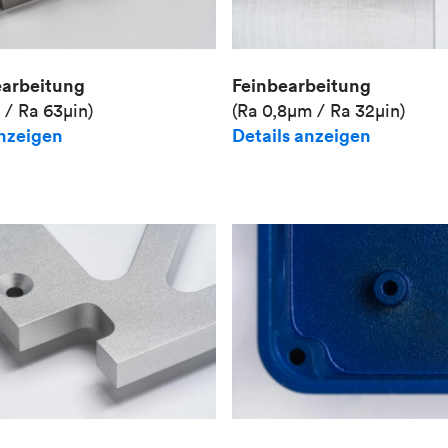
Feinbearbeitung
earbeitung
(Ra 0,8μm / Ra 32μin)
 / Ra 63μin)
Details anzeigen
anzeigen