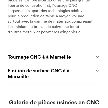
modèles. L’impression 3D offre une plus grande
liberté de conception. Et, l’usinage CNC
surpasse la plupart des technologies additives
pour la production de faible à moyen volume,
surtout avec la gamme de matériaux comprenant
l’aluminium, le bronze, le cuivre, l’acier et
d’autres métaux et polymères d’ingénierie.
Tournage CNC à à Marseille
Le tournage CNC est un autre type populaire
Finition de surface CNC à à
d’usinage CNC, qui utilise des tours et des
Marseille
centres de tournage de pointe pour produire des
pièces métalliques et plastiques personnalisées
L’usinage CNC est un processus idéal pour
complexes et robustes. Grâce aux tours et aux
produire des pièces personnalisées avec des
centres de tournage CNC, nos partenaires de
tolérances serrées et des niveaux de précision
fabrication peuvent fournir des pièces rentables
Galerie de pièces usinées en CNC
élevés. Le seul inconvénient potentiel est que les
aux géométries plus simples. L’outillage en direct
pièces CNC nécessitent souvent un post-