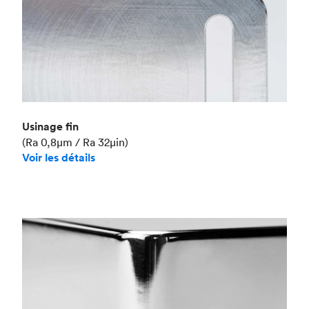
Usinage fin
(Ra 0,8μm / Ra 32μin)
Voir les détails