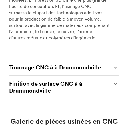
modèles. L’impression 3D offre une plus grande
liberté de conception. Et, l’usinage CNC
surpasse la plupart des technologies additives
pour la production de faible à moyen volume,
surtout avec la gamme de matériaux comprenant
l’aluminium, le bronze, le cuivre, l’acier et
d’autres métaux et polymères d’ingénierie.
Tournage CNC à à Drummondville
Le tournage CNC est un autre type populaire
Finition de surface CNC à à
d’usinage CNC, qui utilise des tours et des
Drummondville
centres de tournage de pointe pour produire des
pièces métalliques et plastiques personnalisées
L’usinage CNC est un processus idéal pour
complexes et robustes. Grâce aux tours et aux
produire des pièces personnalisées avec des
centres de tournage CNC, nos partenaires de
tolérances serrées et des niveaux de précision
fabrication peuvent fournir des pièces rentables
Galerie de pièces usinées en CNC
élevés. Le seul inconvénient potentiel est que les
aux géométries plus simples. L’outillage en direct
pièces CNC nécessitent souvent un post-