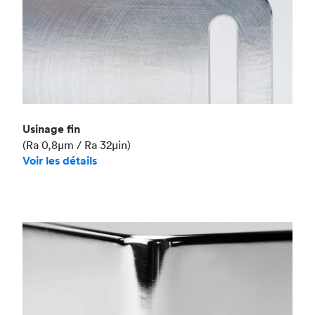
Usinage fin
(Ra 0,8μm / Ra 32μin)
Voir les détails