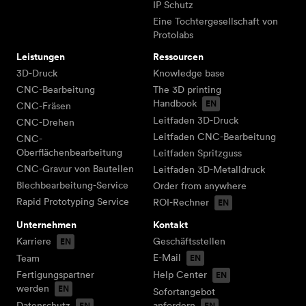
IP Schutz
Eine Tochtergesellschaft von
Protolabs
Leistungen
Ressourcen
3D-Druck
Knowledge base
CNC-Bearbeitung
The 3D printing
Handbook
CNC-Fräsen
Leitfaden 3D-Druck
CNC-Drehen
Leitfaden CNC-Bearbeitung
CNC-
Oberflächenbearbeitung
Leitfaden Spritzguss
CNC-Gravur von Bauteilen
Leitfaden 3D-Metalldruck
Blechbearbeitung-Service
Order from anywhere
Rapid Prototyping Service
ROI-Rechner
Unternehmen
Kontakt
Karriere
Geschäftsstellen
E-Mail
Team
Fertigungspartner
Help Center
werden
Sofortangebot
Datenschutz
anfordern