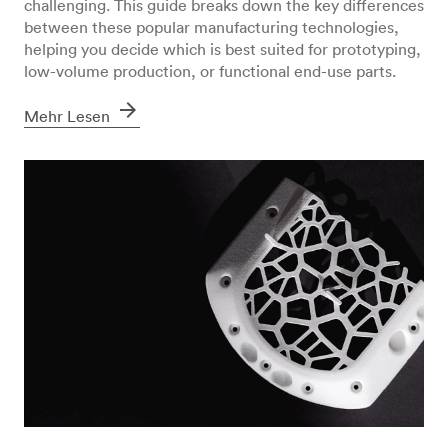
challenging. This guide breaks down the key differences
between these popular manufacturing technologies,
helping you decide which is best suited for prototyping,
low-volume production, or functional end-use parts.
arrow_forward
Mehr Lesen