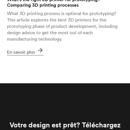
Comparing 3D printing processes
What 3D printing process is optimal for prototyping?
This article explores the best 3D printers for the
prototyping phase of product development, including
design advice to get the most out of each
manufacturing technology.
arrow_forward
En savoir plus
Votre design est prêt? Téléchargez