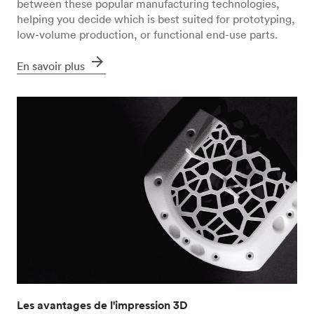
between these popular manufacturing technologies,
helping you decide which is best suited for prototyping,
low-volume production, or functional end-use parts.
arrow_forward
En savoir plus
Les avantages de l'impression 3D