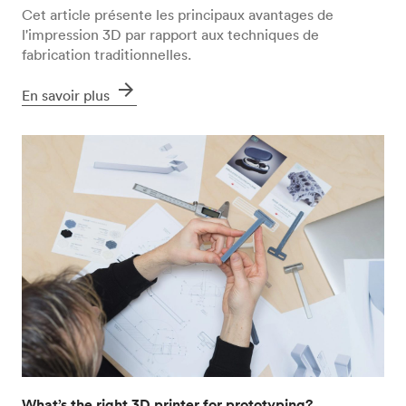
Cet article présente les principaux avantages de
l'impression 3D par rapport aux techniques de
fabrication traditionnelles.
arrow_forward
En savoir plus
What’s the right 3D printer for prototyping?