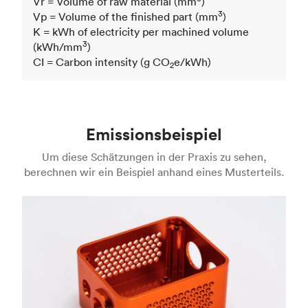
Vr = Volume of raw material (mm
)
3
Vp = Volume of the finished part (mm
)
K = kWh of electricity per machined volume
3
(kWh/mm
)
CI = Carbon intensity (g CO
e/kWh)
2
Emissionsbeispiel
Um diese Schätzungen in der Praxis zu sehen,
berechnen wir ein Beispiel anhand eines Musterteils.