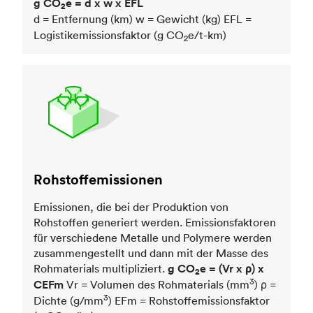
g CO
e = d x w x EFL
2
d = Entfernung (km) w = Gewicht (kg) EFL =
Logistikemissionsfaktor (g CO
e/t-km)
2
Rohstoffemissionen
Emissionen, die bei der Produktion von
Rohstoffen generiert werden. Emissionsfaktoren
für verschiedene Metalle und Polymere werden
zusammengestellt und dann mit der Masse des
Rohmaterials multipliziert.
g CO
e = (Vr x ρ) x
2
3
CEFm
Vr = Volumen des Rohmaterials (mm
) ρ =
3
Dichte (g/mm
) EFm = Rohstoffemissionsfaktor