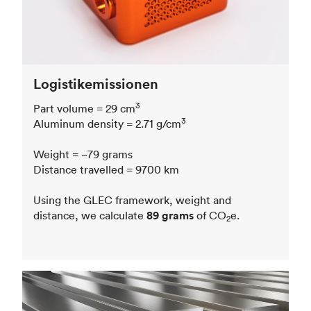
Logistikemissionen
3
Part volume = 29 cm
3
Aluminum density = 2.71 g/cm
Weight = ~79 grams
Distance travelled = 9700 km
Using the GLEC framework, weight and
distance, we calculate
89 grams
of CO
e.
2