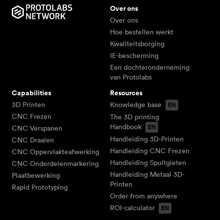
Over ons
Over ons
Hoe bestellen werkt
Kwaliteitsborging
IE-bescherming
Een dochteronderneming
van Protolabs
Capabilities
Resources
3D Printen
Knowledge base
CNC Frezen
The 3D printing
Handbook
CNC Verspanen
Handleiding 3D-Printen
CNC Draaien
Handleiding CNC Frezen
CNC Oppervlakteafwerking
Handleiding Spuitgieten
CNC Onderdelenmarkering
Handleiding Metaal 3D-
Plaatbewerking
Printen
Rapid Prototyping
Order from anywhere
ROI-calculator